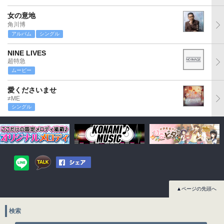
女の意地
角川博
アルバム
シングル
NINE LIVES
超特急
ムービー
愛くださいませ
≠ME
シングル
▲ページの先頭へ
検索