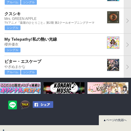
アルバム
シングル
クスシキ
Mrs. GREEN APPLE
TVアニメ『薬屋のひとりごと』第2期 第2クールオープニングテーマ
シングル
My Telepathy!私の熱い光線
櫻井優衣
シングル
ビター・エスケープ
やぎぬまかな
アルバム
シングル
▲ページの先頭へ