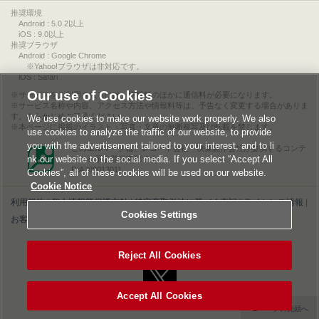
推奨環境
Android : 5.0.2以上
iOS : 9.0以上
推奨ブラウザ
Android : Google Chrome
※Yahoo!ブラウザは非対応です。
iOS : Safari
Our use of Cookies
サービスをご利用されるには、情報料のほかに通信料が必要になります。
サービス名称や内容、アクセス方法や情報料等は、予告なく変更する場合がありま
す。あらかじめご了承ください。
We use cookies to make our website work properly. We also
本ページに掲載のイラスト・写真・文章の無断複写及び転載を禁じます。
use cookies to analyze the traffic of our website, to provide
you with the advertisement tailored to your interest, and to li
このエルマークは、レコード会社・映像製作会社が提供するコンテ
nk our website to the social media. If you select “Accept All
ンツを示す登録商標です。
RIAJ00013011
Cookies”, all of these cookies will be used on our website.
Cookie Notice
利用規約
|
個人情報等保護方針
|
特定商取引法に基づく表記
|
ライセンス情報
|
Cookies Settings
お客様情報の外部送信について
|
Cookies Settings
©2026 Konami Digital Entertainment
Reject All Cookies
Accept All Cookies
▲ページの先頭へ