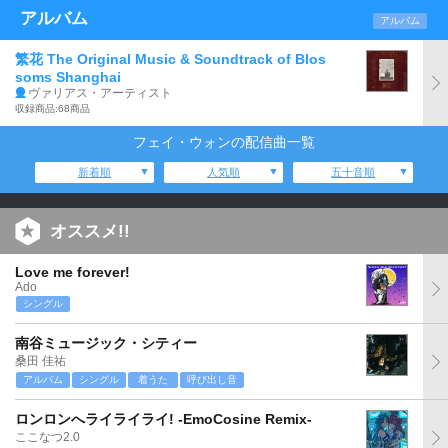
アルバム
アルバム
繁花 The Original Music & Soundtrack of Blos
soms Shanghai
ヴァリアス・アーティスト
収録商品:68商品
フェイ・ウォンの配信曲一覧
新着順
人気順
五十音順
オススメ!!
Love me forever!
Ado
シングル
南谷ミュージック・シティー
桑田 佳祐
アルバム
シングル
着うた
呼び出し音
ロンロンへライライライ! -EmoCosine Remix-
ここなつ2.0