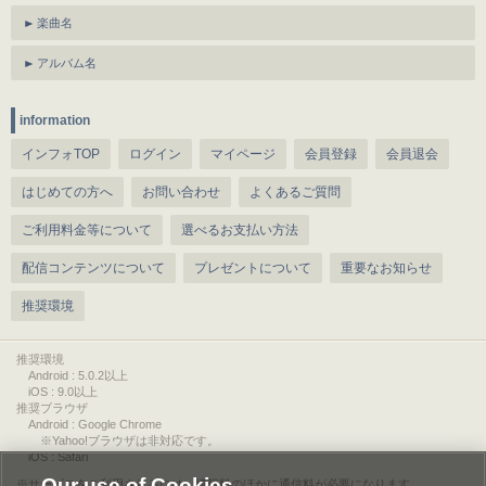
楽曲名
アルバム名
information
インフォTOP
ログイン
マイページ
会員登録
会員退会
はじめての方へ
お問い合わせ
よくあるご質問
ご利用料金等について
選べるお支払い方法
配信コンテンツについて
プレゼントについて
重要なお知らせ
推奨環境
推奨環境
Android : 5.0.2以上
iOS : 9.0以上
推奨ブラウザ
Android : Google Chrome
※Yahoo!ブラウザは非対応です。
iOS : Safari
Our use of Cookies
サービスをご利用されるには、情報料のほかに通信料が必要になります。