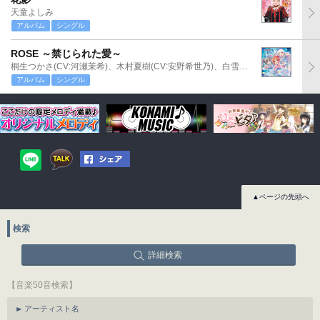
天童よしみ
アルバム
シングル
ROSE ～禁じられた愛～
桐生つかさ(CV:河瀬茉希)、木村夏樹(CV:安野希世乃)、白雪千夜(CV:関口理咲)
アルバム
シングル
▲ページの先頭へ
検索
詳細検索
【音楽50音検索】
アーティスト名