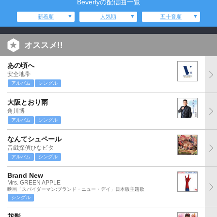
Beverlyの配信曲一覧
新着順
人気順
五十音順
オススメ!!
あの頃へ
安全地帯
アルバム
シングル
大阪とおり雨
角川博
アルバム
シングル
なんてシュペール
音戯探偵ひなビタ
アルバム
シングル
Brand New
Mrs. GREEN APPLE
映画「スパイダーマン:ブランド・ニュー・デイ」日本版主題歌
シングル
花影