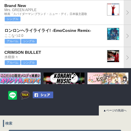
Brand New
Mrs. GREEN APPLE
映画「スパイダーマン:ブランド・ニュー・デイ」日本版主題歌
シングル
ロンロンへライライライ! -EmoCosine Remix-
ここなつ2.0
アルバム
シングル
CRIMSON BULLET
水樹奈々
アルバム
シングル
▲ページの先頭へ
検索