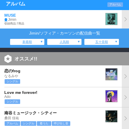
アルバム
アルバム
MUSE
Jimin
収録商品:7商品
Jimin/ソフィア・カーソンの配信曲一覧
新着順
人気順
五十音順
オススメ!!
恋のfrog
なるみや
シングル
Love me forever!
Ado
シングル
南谷ミュージック・シティー
桑田 佳祐
アルバム
シングル
着うた
呼び出し音