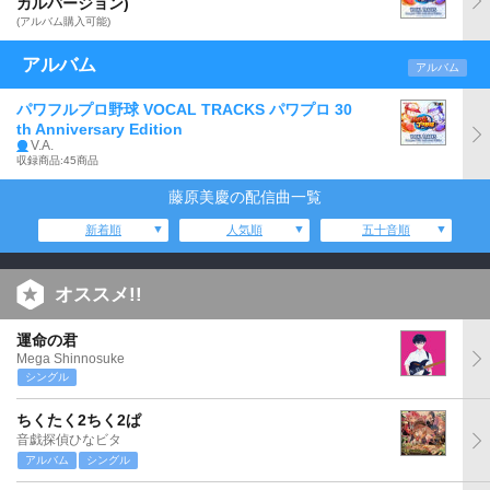
カルバージョン)
(アルバム購入可能)
アルバム
アルバム
パワフルプロ野球 VOCAL TRACKS パワプロ 30
th Anniversary Edition
V.A.
収録商品:45商品
藤原美慶の配信曲一覧
新着順
人気順
五十音順
オススメ!!
運命の君
Mega Shinnosuke
シングル
ちくたく2ちく2ぱ
音戯探偵ひなビタ
アルバム
シングル