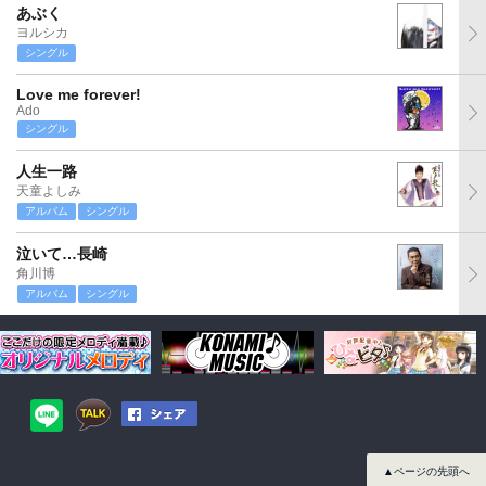
あぶく
ヨルシカ
シングル
Love me forever!
Ado
シングル
人生一路
天童よしみ
アルバム
シングル
泣いて…長崎
角川博
アルバム
シングル
▲ページの先頭へ