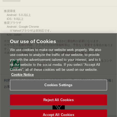
推奨環境
Android : 5.0.2以上
iOS : 9.0以上
推奨ブラウザ
Android : Google Chrome
※Yahoo!ブラウザは非対応です。
iOS : Safari
Our use of Cookies
サービスをご利用されるには、情報料のほかに通信料が必要になります。
サービス名称や内容、アクセス方法や情報料等は、予告なく変更する場合がありま
す。あらかじめご了承ください。
We use cookies to make our website work properly. We also
本ページに掲載のイラスト・写真・文章の無断複写及び転載を禁じます。
use cookies to analyze the traffic of our website, to provide
you with the advertisement tailored to your interest, and to li
このエルマークは、レコード会社・映像製作会社が提供するコンテ
nk our website to the social media. If you select “Accept All
ンツを示す登録商標です。
RIAJ00013011
Cookies”, all of these cookies will be used on our website.
Cookie Notice
利用規約
|
個人情報等保護方針
|
特定商取引法に基づく表記
|
ライセンス情報
|
Cookies Settings
お客様情報の外部送信について
|
Cookies Settings
©2026 Konami Digital Entertainment
Reject All Cookies
Accept All Cookies