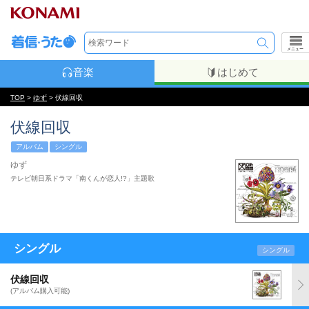
メニュー
音楽
はじめて
TOP
>
ゆず
> 伏線回収
伏線回収
アルバム
シングル
ゆず
テレビ朝日系ドラマ「南くんが恋人!?」主題歌
シングル
シングル
伏線回収
(アルバム購入可能)