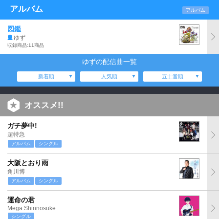
アルバム
アルバム
図鑑
ゆず
収録商品:11商品
ゆずの配信曲一覧
新着順
人気順
五十音順
オススメ!!
ガチ夢中!
超特急
アルバム
シングル
大阪とおり雨
角川博
アルバム
シングル
運命の君
Mega Shinnosuke
シングル