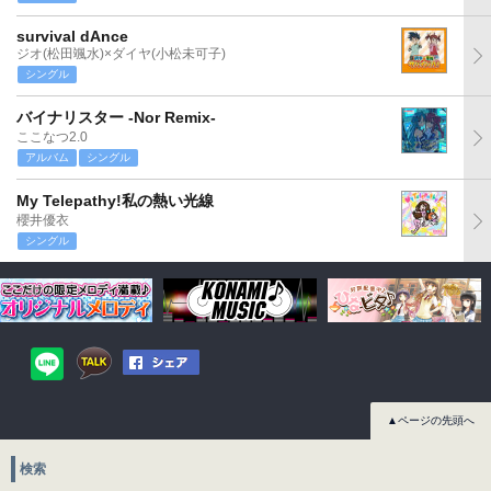
survival dAnce
ジオ(松田颯水)×ダイヤ(小松未可子)
シングル
バイナリスター -Nor Remix-
ここなつ2.0
アルバム
シングル
My Telepathy!私の熱い光線
櫻井優衣
シングル
▲ページの先頭へ
検索