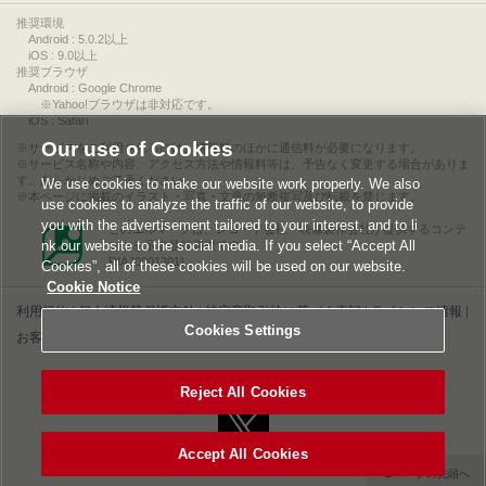
推奨環境
Android : 5.0.2以上
iOS : 9.0以上
推奨ブラウザ
Android : Google Chrome
※Yahoo!ブラウザは非対応です。
iOS : Safari
Our use of Cookies
サービスをご利用されるには、情報料のほかに通信料が必要になります。
サービス名称や内容、アクセス方法や情報料等は、予告なく変更する場合がありま
す。あらかじめご了承ください。
We use cookies to make our website work properly. We also
本ページに掲載のイラスト・写真・文章の無断複写及び転載を禁じます。
use cookies to analyze the traffic of our website, to provide
you with the advertisement tailored to your interest, and to li
このエルマークは、レコード会社・映像製作会社が提供するコンテ
nk our website to the social media. If you select “Accept All
ンツを示す登録商標です。
RIAJ00013011
Cookies”, all of these cookies will be used on our website.
Cookie Notice
利用規約
|
個人情報等保護方針
|
特定商取引法に基づく表記
|
ライセンス情報
|
Cookies Settings
お客様情報の外部送信について
|
Cookies Settings
©2026 Konami Digital Entertainment
Reject All Cookies
Accept All Cookies
▲ページの先頭へ