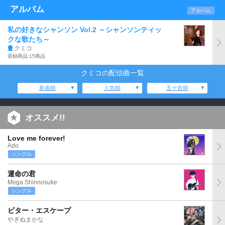
アルバム
アルバム
私の好きなシャンソン Vol.2 ～シャンソンティッ
クな歌たち～
クミコ
収録商品:15商品
クミコの配信曲一覧
新着順
人気順
五十音順
オススメ!!
Love me forever!
Ado
シングル
運命の君
Mega Shinnosuke
シングル
ビター・エスケープ
やぎぬまかな