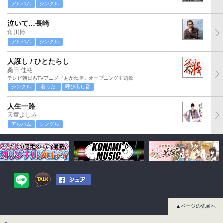
アルバム
シングル
泣いて…長崎
角川博
アルバム
シングル
人誑し / ひとたらし
桑田 佳祐
テレビ朝日系TVアニメ『あかね噺』オープニング主題歌
シングル
着うた
呼び出し音
人生一路
天童よしみ
アルバム
シングル
▲ページの先頭へ