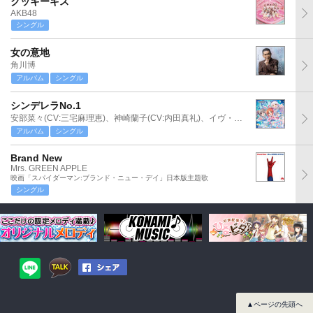
クッキーキス
AKB48
シングル
女の意地
角川博
アルバム
シングル
シンデレラNo.1
安部菜々(CV:三宅麻理恵)、神崎蘭子(CV:内田真礼)、イヴ・サンタクロース(CV:松永あかね)
アルバム
シングル
Brand New
Mrs. GREEN APPLE
映画「スパイダーマン:ブランド・ニュー・デイ」日本版主題歌
シングル
▲ページの先頭へ