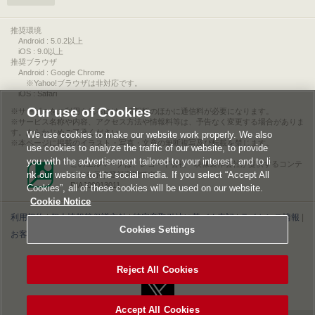
推奨環境
Android : 5.0.2以上
iOS : 9.0以上
推奨ブラウザ
Android : Google Chrome
※Yahoo!ブラウザは非対応です。
iOS : Safari
Our use of Cookies
サービスをご利用されるには、情報料のほかに通信料が必要になります。
サービス名称や内容、アクセス方法や情報料等は、予告なく変更する場合がありま
す。あらかじめご了承ください。
We use cookies to make our website work properly. We also
本ページに掲載のイラスト・写真・文章の無断複写及び転載を禁じます。
use cookies to analyze the traffic of our website, to provide
you with the advertisement tailored to your interest, and to li
このエルマークは、レコード会社・映像製作会社が提供するコンテ
nk our website to the social media. If you select “Accept All
ンツを示す登録商標です。
RIAJ00013011
Cookies”, all of these cookies will be used on our website.
Cookie Notice
利用規約
|
個人情報等保護方針
|
特定商取引法に基づく表記
|
ライセンス情報
|
Cookies Settings
お客様情報の外部送信について
|
Cookies Settings
©2026 Konami Digital Entertainment
Reject All Cookies
Accept All Cookies