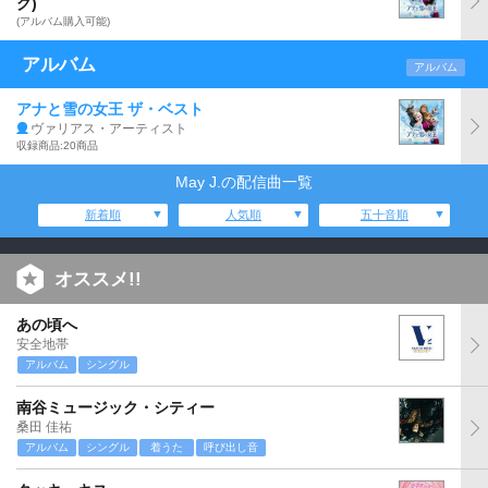
グ)
(アルバム購入可能)
アルバム
アルバム
アナと雪の女王 ザ・ベスト
ヴァリアス・アーティスト
収録商品:20商品
May J.の配信曲一覧
新着順
人気順
五十音順
オススメ!!
あの頃へ
安全地帯
アルバム
シングル
南谷ミュージック・シティー
桑田 佳祐
アルバム
シングル
着うた
呼び出し音