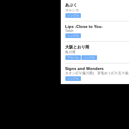
あぶく
ヨルシカ
シングル
Lips -Close to You-
Tatsh
シングル
大阪とおり雨
角川博
アルバム
シングル
Signs and Wonders
ネオン(CV:藤川茜)、芽兎めう(CV:五十嵐
シングル