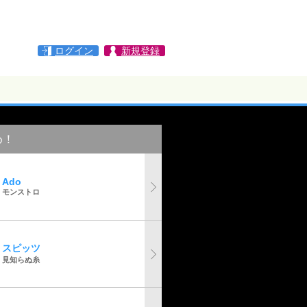
ログイン
新規登録
め！
Ado
モンストロ
スピッツ
見知らぬ糸