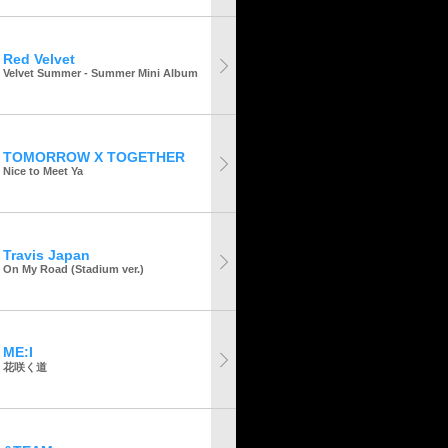
Red Velvet
Velvet Summer - Summer Mini Album
TOMORROW X TOGETHER
Nice to Meet Ya
Travis Japan
On My Road (Stadium ver.)
ME:I
花咲く道