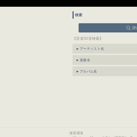
検索
詳
【音楽50音検索】
アーティスト名
楽曲名
アルバム名
推奨環境