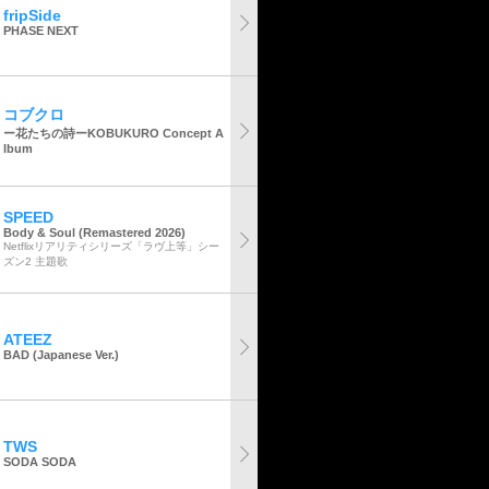
fripSide
PHASE NEXT
コブクロ
ー花たちの詩ーKOBUKURO Concept A
lbum
SPEED
Body & Soul (Remastered 2026)
Netflixリアリティシリーズ「ラヴ上等」シー
ズン2 主題歌
ATEEZ
BAD (Japanese Ver.)
TWS
SODA SODA