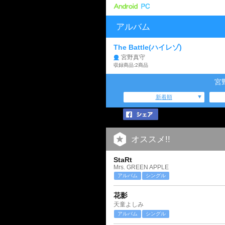
アルバム
The Battle(ハイレゾ)
宮野真守
収録商品:2商品
宮
新着順
オススメ!!
StaRt
Mrs. GREEN APPLE
アルバム
シングル
花影
天童よしみ
アルバム
シングル