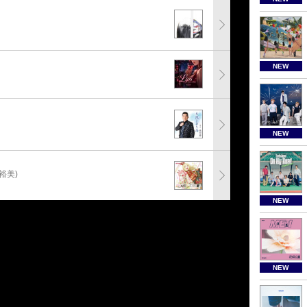
NEW
NEW
裕美)
NEW
NEW