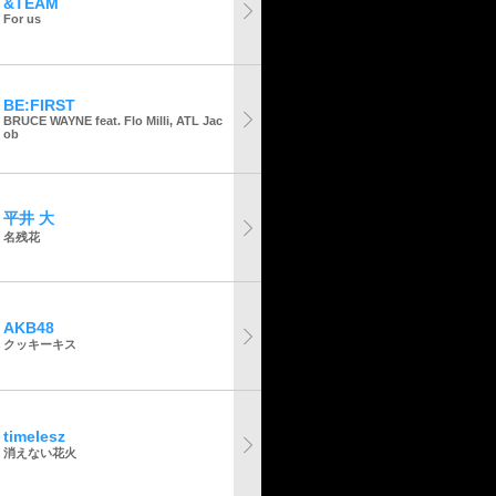
&TEAM
For us
BE:FIRST
BRUCE WAYNE feat. Flo Milli, ATL Jac
ob
平井 大
名残花
AKB48
クッキーキス
timelesz
消えない花火