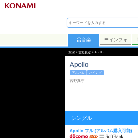
音楽
インフォ
TOP
>
宮野真守
> Apollo
Apollo
アルバム
ハイレゾ
宮野真守
シングル
Apollo フル
(アルバム購入可能)