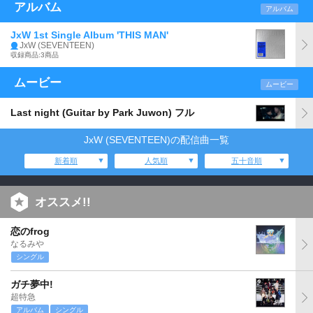
アルバム
アルバム
JxW 1st Single Album 'THIS MAN'
JxW (SEVENTEEN)
収録商品:3商品
ムービー
ムービー
Last night (Guitar by Park Juwon) フル
JxW (SEVENTEEN)の配信曲一覧
新着順
人気順
五十音順
オススメ!!
恋のfrog
なるみや
シングル
ガチ夢中!
超特急
アルバム
シングル