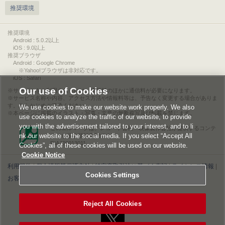
推奨環境
推奨環境
Android : 5.0.2以上
iOS : 9.0以上
推奨ブラウザ
Android : Google Chrome
※Yahoo!ブラウザは非対応です。
iOS : Safari
Our use of Cookies
サービスをご利用されるには、情報料のほかに通信料が必要になります。
サービス名称や内容、アクセス方法や情報料等は、予告なく変更する場合がありま
す。あらかじめご了承ください。
We use cookies to make our website work properly. We also
本ページに掲載のイラスト・写真・文章の無断複写及び転載を禁じます。
use cookies to analyze the traffic of our website, to provide
you with the advertisement tailored to your interest, and to li
このエルマークは、レコード会社・映像製作会社が提供するコンテ
nk our website to the social media. If you select “Accept All
ンツを示す登録商標です。
RIAJ00013011
Cookies”, all of these cookies will be used on our website.
Cookie Notice
利用規約
|
個人情報等保護方針
|
特定商取引法に基づく表記
|
ライセンス情報
|
Cookies Settings
お客様情報の外部送信について
|
Cookies Settings
©2026 Konami Digital Entertainment
Reject All Cookies