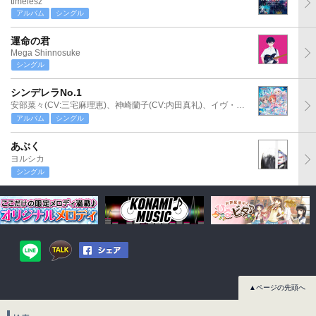
timelesz
アルバム
シングル
運命の君
Mega Shinnosuke
シングル
シンデレラNo.1
安部菜々(CV:三宅麻理恵)、神崎蘭子(CV:内田真礼)、イヴ・サンタクロース(CV:松永あかね)
アルバム
シングル
あぶく
ヨルシカ
シングル
▲ページの先頭へ