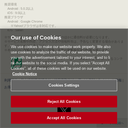
推奨環境
Android : 5.0.2以上
iOS : 9.0以上
推奨ブラウザ
Android : Google Chrome
※Yahoo!ブラウザは非対応です。
iOS : Safari
Our use of Cookies
サービスをご利用されるには、情報料のほかに通信料が必要になります。
サービス名称や内容、アクセス方法や情報料等は、予告なく変更する場合がありま
す。あらかじめご了承ください。
We use cookies to make our website work properly. We also
本ページに掲載のイラスト・写真・文章の無断複写及び転載を禁じます。
use cookies to analyze the traffic of our website, to provide
you with the advertisement tailored to your interest, and to li
このエルマークは、レコード会社・映像製作会社が提供するコンテ
nk our website to the social media. If you select “Accept All
ンツを示す登録商標です。
RIAJ00013011
Cookies”, all of these cookies will be used on our website.
Cookie Notice
利用規約
|
個人情報等保護方針
|
特定商取引法に基づく表記
|
ライセンス情報
|
Cookies Settings
お客様情報の外部送信について
|
Cookies Settings
©2026 Konami Digital Entertainment
Reject All Cookies
Accept All Cookies
▲ページの先頭へ