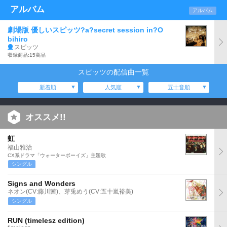
アルバム
アルバム
劇場版 優しいスピッツ?a?secret session in?O
bihiro
スピッツ
収録商品:15商品
スピッツの配信曲一覧
新着順
人気順
五十音順
オススメ!!
虹
福山雅治
CX系ドラマ「ウォーターボーイズ」主題歌
シングル
Signs and Wonders
ネオン(CV:藤川茜)、芽兎めう(CV:五十嵐裕美)
シングル
RUN (timelesz edition)