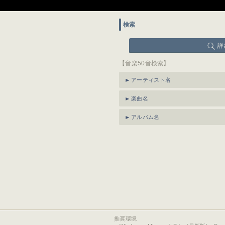
検索
詳
【音楽50音検索】
アーティスト名
楽曲名
アルバム名
推奨環境