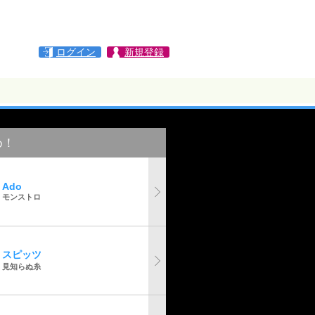
ログイン
新規登録
め！
Ado
モンストロ
スピッツ
見知らぬ糸