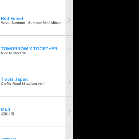
Red Velvet
Velvet Summer - Summer Mini Album
TOMORROW X TOGETHER
Nice to Meet Ya
Travis Japan
On My Road (Stadium ver.)
ME:I
花咲く道