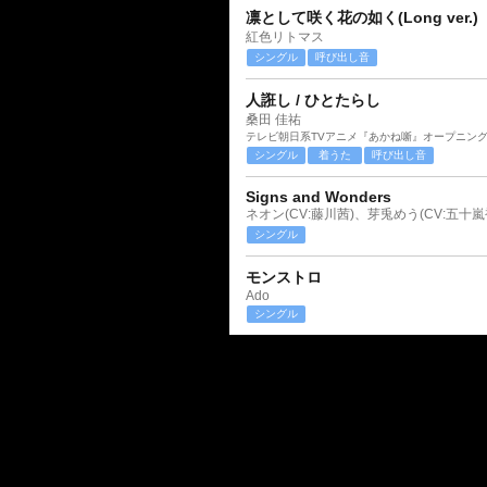
凛として咲く花の如く(Long ver.)
紅色リトマス
シングル
呼び出し音
人誑し / ひとたらし
桑田 佳祐
テレビ朝日系TVアニメ『あかね噺』オープニン
シングル
着うた
呼び出し音
Signs and Wonders
ネオン(CV:藤川茜)、芽兎めう(CV:五十嵐
シングル
モンストロ
Ado
シングル