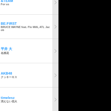
&TEAM
For us
BE:FIRST
BRUCE WAYNE feat. Flo Milli, ATL Jac
ob
平井 大
名残花
AKB48
クッキーキス
timelesz
消えない花火