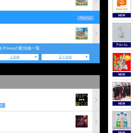
NEW
アルバム
アルバム
g & Princeの配信曲一覧
人気順
五十音順
NEW
NEW
音
NEW