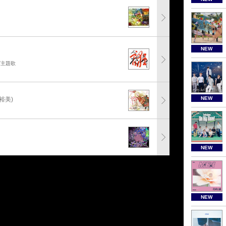
NEW
グ主題歌
NEW
裕美)
NEW
NEW