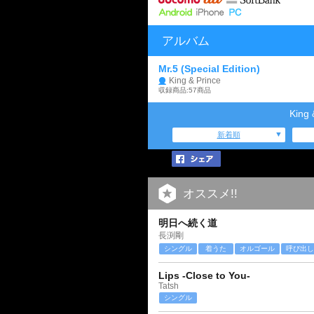
アルバム
Mr.5 (Special Edition)
King & Prince
収録商品:57商品
Kin
新着順
オススメ!!
明日へ続く道
長渕剛
シングル
着うた
オルゴール
呼び出し
Lips -Close to You-
Tatsh
シングル