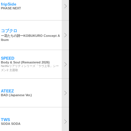
fripSide
PHASE NEXT
コブクロ
ー花たちの詩ーKOBUKURO Concept A
lbum
SPEED
Body & Soul (Remastered 2026)
Netflixリアリティシリーズ「ラヴ上等」シー
ズン2 主題歌
ATEEZ
BAD (Japanese Ver.)
TWS
SODA SODA