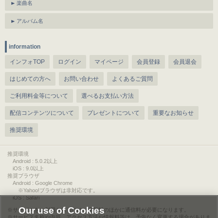
楽曲名
アルバム名
information
インフォTOP
ログイン
マイページ
会員登録
会員退会
はじめての方へ
お問い合わせ
よくあるご質問
ご利用料金等について
選べるお支払い方法
配信コンテンツについて
プレゼントについて
重要なお知らせ
推奨環境
推奨環境
Android : 5.0.2以上
iOS : 9.0以上
推奨ブラウザ
Android : Google Chrome
※Yahoo!ブラウザは非対応です。
iOS : Safari
Our use of Cookies
サービスをご利用されるには、情報料のほかに通信料が必要になります。
サービス名称や内容、アクセス方法や情報料等は、予告なく変更する場合がありま