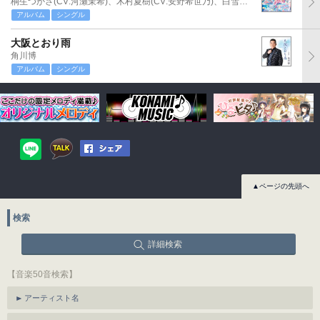
桐生つかさ(CV:河瀬茉希)、木村夏樹(CV:安野希世乃)、白雪千夜(CV:関口理咲)
アルバム
シングル
大阪とおり雨
角川博
アルバム
シングル
▲ページの先頭へ
検索
詳細検索
【音楽50音検索】
アーティスト名