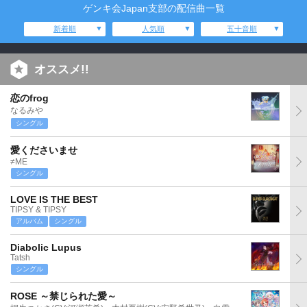
ゲンキ会Japan支部の配信曲一覧
新着順
人気順
五十音順
オススメ!!
恋のfrog
なるみや
シングル
愛くださいませ
≠ME
シングル
LOVE IS THE BEST
TIPSY & TIPSY
アルバム
シングル
Diabolic Lupus
Tatsh
シングル
ROSE ～禁じられた愛～