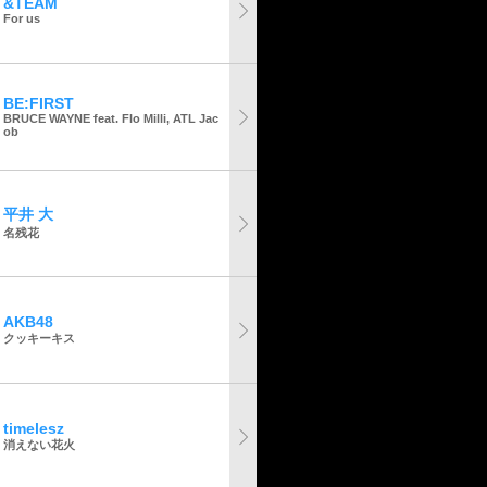
&TEAM
For us
BE:FIRST
BRUCE WAYNE feat. Flo Milli, ATL Jac
ob
平井 大
名残花
AKB48
クッキーキス
timelesz
消えない花火