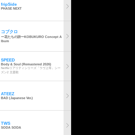
fripSide
PHASE NEXT
コブクロ
ー花たちの詩ーKOBUKURO Concept A
lbum
SPEED
Body & Soul (Remastered 2026)
Netflixリアリティシリーズ「ラヴ上等」シー
ズン2 主題歌
ATEEZ
BAD (Japanese Ver.)
TWS
SODA SODA