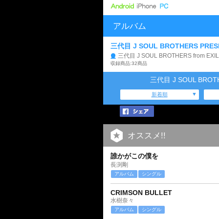
アルバム
三代目 J SOUL BROTHERS PRESEN
三代目 J SOUL BROTHERS from EXIL
収録商品:32商品
三代目 J SOUL BROT
新着順
オススメ!!
誰かがこの僕を
長渕剛
アルバム
シングル
CRIMSON BULLET
水樹奈々
アルバム
シングル