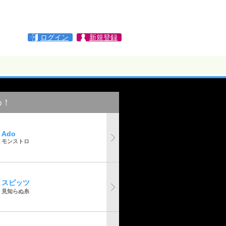
ログイン
新規登録
め！
Ado
モンストロ
スピッツ
見知らぬ糸