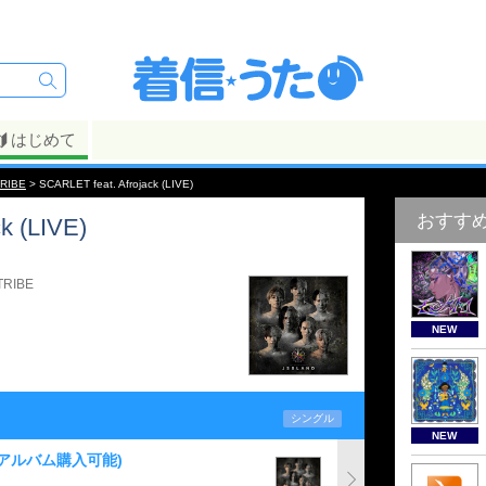
はじめて
RIBE
> SCARLET feat. Afrojack (LIVE)
おすす
k (LIVE)
TRIBE
NEW
シングル
NEW
(アルバム購入可能)