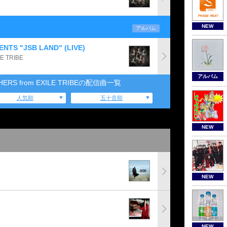
NEW
アルバム
TS "JSB LAND" (LIVE)
E TRIBE
アルバム
HERS from EXILE TRIBEの配信曲一覧
人気順
五十音順
NEW
NEW
NEW