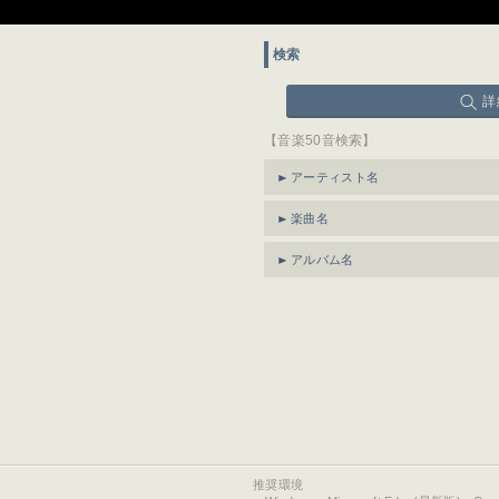
検索
詳
【音楽50音検索】
アーティスト名
楽曲名
アルバム名
推奨環境