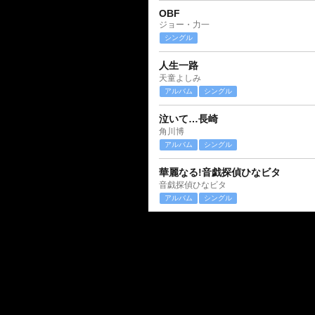
OBF
ジョー・力一
シングル
人生一路
天童よしみ
アルバム
シングル
泣いて…長崎
角川博
アルバム
シングル
華麗なる!音戯探偵ひなビタ
音戯探偵ひなビタ
アルバム
シングル