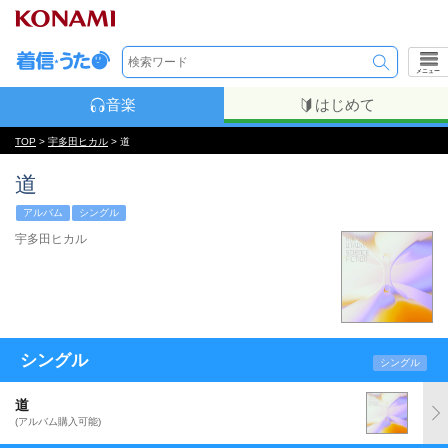
メニュー
音楽
はじめて
TOP
>
宇多田ヒカル
> 道
道
アルバム
シングル
宇多田ヒカル
シングル
シングル
道
(アルバム購入可能)