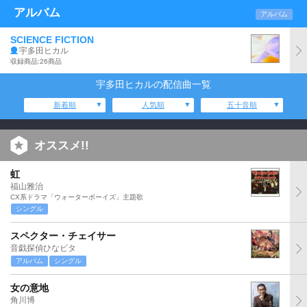
アルバム
アルバム
SCIENCE FICTION
宇多田ヒカル
収録商品:26商品
宇多田ヒカルの配信曲一覧
新着順
人気順
五十音順
オススメ!!
虹
福山雅治
CX系ドラマ「ウォーターボーイズ」主題歌
シングル
スペクター・チェイサー
音戯探偵ひなビタ
アルバム
シングル
女の意地
角川博