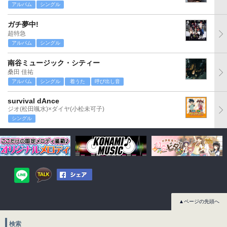
アルバム
シングル
ガチ夢中!
超特急
アルバム
シングル
南谷ミュージック・シティー
桑田 佳祐
アルバム
シングル
着うた
呼び出し音
survival dAnce
ジオ(松田颯水)×ダイヤ(小松未可子)
シングル
▲ページの先頭へ
検索