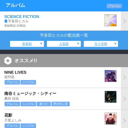
アルバム
アルバム
SCIENCE FICTION
宇多田ヒカル
収録商品:26商品
宇多田ヒカルの配信曲一覧
新着順
人気順
五十音順
オススメ!!
NINE LIVES
超特急
アルバム
シングル
南谷ミュージック・シティー
桑田 佳祐
アルバム
シングル
着うた
呼び出し音
花影
天童よしみ
アルバム
シングル