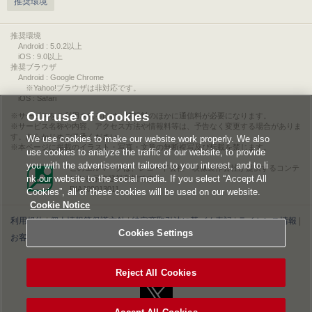
推奨環境
推奨環境
Android : 5.0.2以上
iOS : 9.0以上
推奨ブラウザ
Android : Google Chrome
※Yahoo!ブラウザは非対応です。
iOS : Safari
Our use of Cookies
サービスをご利用されるには、情報料のほかに通信料が必要になります。
サービス名称や内容、アクセス方法や情報料等は、予告なく変更する場合がありま
す。あらかじめご了承ください。
We use cookies to make our website work properly. We also
本ページに掲載のイラスト・写真・文章の無断複写及び転載を禁じます。
use cookies to analyze the traffic of our website, to provide
you with the advertisement tailored to your interest, and to li
このエルマークは、レコード会社・映像製作会社が提供するコンテ
nk our website to the social media. If you select “Accept All
ンツを示す登録商標です。
RIAJ00013011
Cookies”, all of these cookies will be used on our website.
Cookie Notice
利用規約
|
個人情報等保護方針
|
特定商取引法に基づく表記
|
ライセンス情報
|
Cookies Settings
お客様情報の外部送信について
|
Cookies Settings
©2026 Konami Digital Entertainment
Reject All Cookies