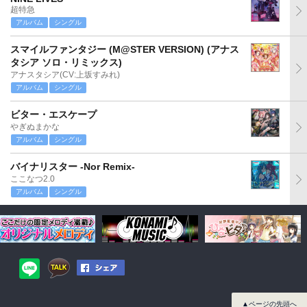
超特急
アルバム
シングル
スマイルファンタジー (M@STER VERSION) (アナス
タシア ソロ・リミックス)
アナスタシア(CV:上坂すみれ)
アルバム
シングル
ビター・エスケープ
やぎぬまかな
アルバム
シングル
バイナリスター -Nor Remix-
ここなつ2.0
アルバム
シングル
▲ページの先頭へ