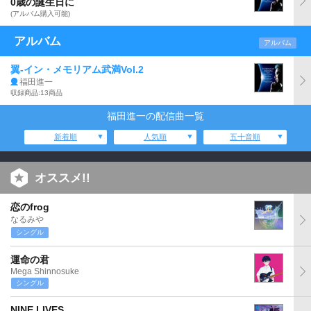
0歳の誕生日に
(アルバム購入可能)
アルバム
アルバム
翼-イン・メモリアム武満Vol.2
福田進一
収録商品:13商品
福田進一の配信曲一覧
新着順
人気順
五十音順
オススメ!!
恋のfrog
なるみや
シングル
運命の君
Mega Shinnosuke
シングル
NINE LIVES