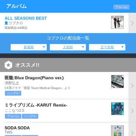
アルバム
アルバム
ALL SEASONS BEST
コブクロ
収録商品:49商品
コブクロの配信曲一覧
新着順
人気順
五十音順
オススメ!!
医龍:Blue Dragon(Piano ver.)
澤野弘之
CX系ドラマ「医龍 Team Medical Dragon」より
シングル
ミライプリズム -KARUT Remix-
ここなつ2.0
アルバム
シングル
SODA SODA
TWS