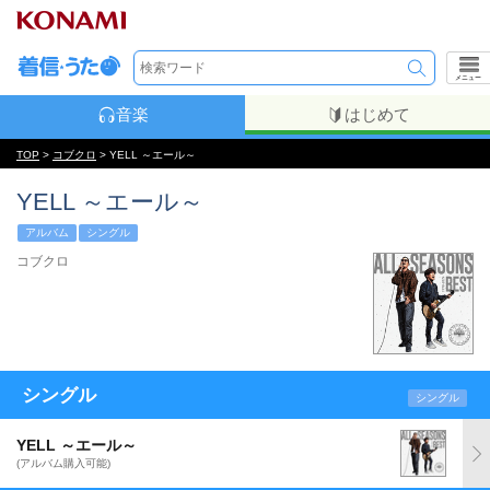
メニュー
音楽
はじめて
TOP
>
コブクロ
> YELL ～エール～
YELL ～エール～
アルバム
シングル
コブクロ
シングル
シングル
YELL ～エール～
(アルバム購入可能)