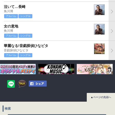
泣いて…長崎
角川博
アルバム
シングル
女の意地
角川博
アルバム
シングル
華麗なる!音戯探偵ひなビタ
音戯探偵ひなビタ
アルバム
シングル
▲ページの先頭へ
検索