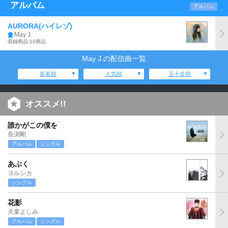
アルバム
アルバム
AURORA(ハイレゾ)
May J.
収録商品:10商品
May J.の配信曲一覧
新着順
人気順
五十音順
オススメ!!
誰かがこの僕を
長渕剛
アルバム
シングル
あぶく
ヨルシカ
シングル
花影
天童よしみ
アルバム
シングル