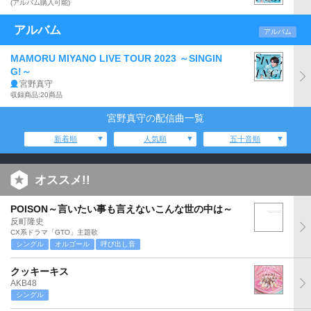
(アルバム購入可能)
アルバム
アルバム
MAMORU MIYANO LIVE TOUR 2023 ～SINGIN
G!～
宮野真守
収録商品:20商品
宮野真守の配信曲一覧
新着順
人気順
五十音順
オススメ!!
POISON～言いたい事も言えないこんな世の中は～
反町隆史
CX系ドラマ「GTO」主題歌
シングル
オルゴール
呼び出し音
クッキーキス
AKB48
シングル