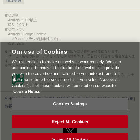
推奨環境
推奨環境
Android : 5.0.2以上
iOS : 9.0以上
推奨ブラウザ
Android : Google Chrome
※Yahoo!ブラウザは非対応です。
iOS : Safari
Our use of Cookies
サービスをご利用されるには、情報料のほかに通信料が必要になります。
サービス名称や内容、アクセス方法や情報料等は、予告なく変更する場合がありま
す。あらかじめご了承ください。
We use cookies to make our website work properly. We also
本ページに掲載のイラスト・写真・文章の無断複写及び転載を禁じます。
use cookies to analyze the traffic of our website, to provide
you with the advertisement tailored to your interest, and to li
このエルマークは、レコード会社・映像製作会社が提供するコンテ
nk our website to the social media. If you select “Accept All
ンツを示す登録商標です。
RIAJ00013011
Cookies”, all of these cookies will be used on our website.
Cookie Notice
利用規約
|
個人情報等保護方針
|
特定商取引法に基づく表記
|
ライセンス情報
|
Cookies Settings
お客様情報の外部送信について
|
Cookies Settings
©2026 Konami Digital Entertainment
Reject All Cookies
Accept All Cookies