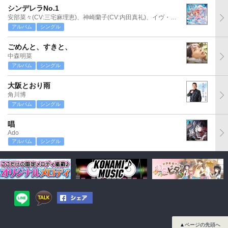
シンデレラNo.1
安部菜々(CV:三宅麻理恵)、神崎蘭子(CV:内田真礼)、イヴ・サンタクロース(CV:松永あかね)
アルバム
シングル
ごめんと、すきと、
中森明菜
アルバム
シングル
大阪とおり雨
角川博
アルバム
シングル
唱
Ado
アルバム
シングル
▲ページの先頭へ