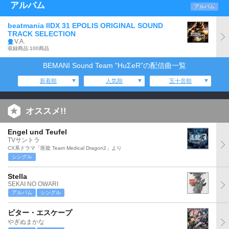
アルバム
アルバム
beatmania IIDX 31 EPOLIS ORIGINAL SOUND
TRACK SELECTION
V.A.
収録商品:100商品
BEMANI Sound Team "HuΣeR"の配信曲一覧
新着順
人気順
五十音順
オススメ!!
Engel und Teufel
TVサントラ
CX系ドラマ「医龍 Team Medical Dragon2」より
シングル
Stella
SEKAI NO OWARI
アルバム
シングル
ビター・エスケープ
やぎぬまかな