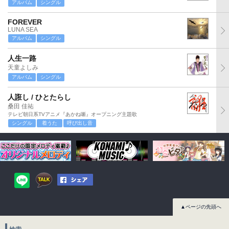
アルバム
シングル
FOREVER
LUNA SEA
アルバム
シングル
人生一路
天童よしみ
アルバム
シングル
人誑し / ひとたらし
桑田 佳祐
テレビ朝日系TVアニメ『あかね噺』オープニング主題歌
シングル
着うた
呼び出し音
▲ページの先頭へ