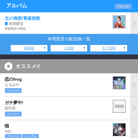
アルバム
アルバム
北の海節/青森挽歌
本間愛音
収録商品:4商品
本間愛音の配信曲一覧
新着順
人気順
五十音順
オススメ!!
恋のfrog
なるみや
シングル
ガチ夢中!
超特急
ムービー
唱
Ado
アルバム
シングル