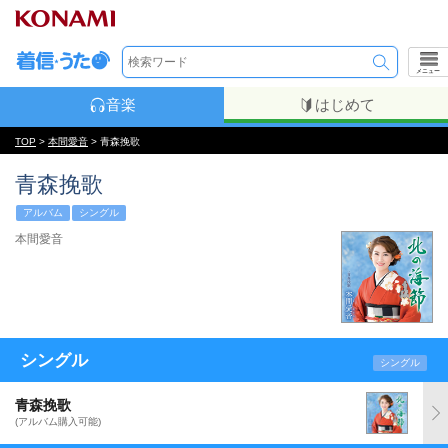
メニュー
音楽
はじめて
TOP
>
本間愛音
> 青森挽歌
青森挽歌
アルバム
シングル
本間愛音
シングル
シングル
青森挽歌
(アルバム購入可能)