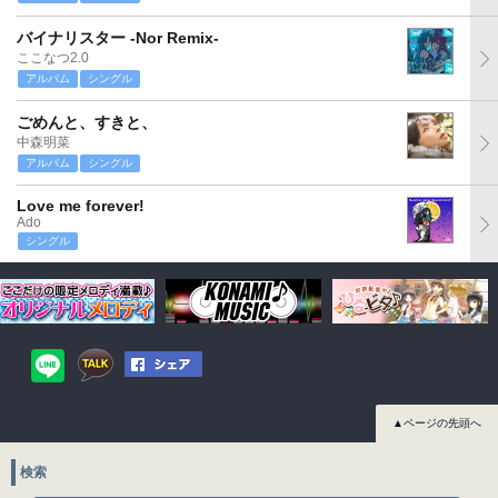
バイナリスター -Nor Remix-
ここなつ2.0
アルバム
シングル
ごめんと、すきと、
中森明菜
アルバム
シングル
Love me forever!
Ado
シングル
▲ページの先頭へ
検索