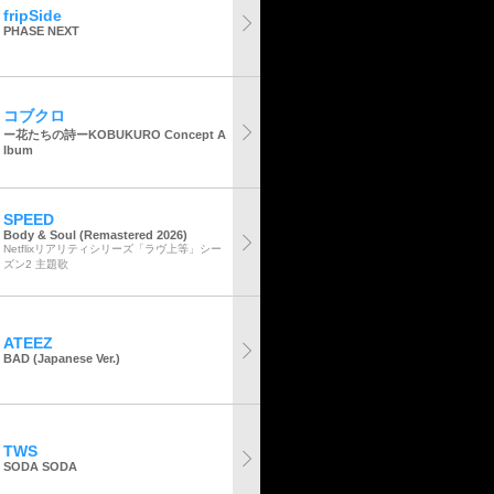
fripSide
PHASE NEXT
コブクロ
ー花たちの詩ーKOBUKURO Concept A
lbum
SPEED
Body & Soul (Remastered 2026)
Netflixリアリティシリーズ「ラヴ上等」シー
ズン2 主題歌
ATEEZ
BAD (Japanese Ver.)
TWS
SODA SODA