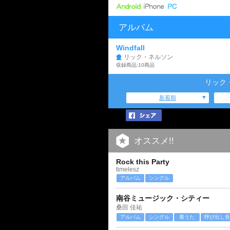
アルバム
Windfall
リック・ネルソン
収録商品:10商品
リック
新着順
オススメ!!
Rock this Party
timelesz
アルバム
シングル
南谷ミュージック・シティー
桑田 佳祐
アルバム
シングル
着うた
呼び出し音