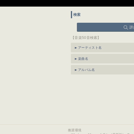
検索
詳
【音楽50音検索】
アーティスト名
楽曲名
アルバム名
推奨環境