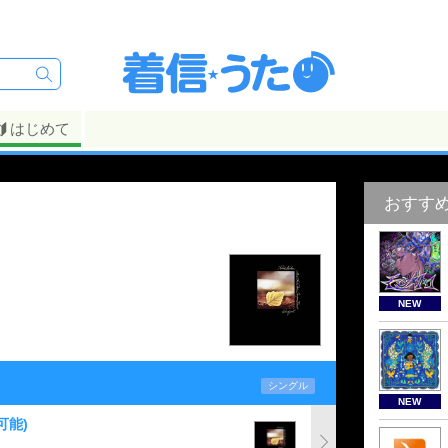
はじめて
おすす
NEW
シングル
NEW
可能)