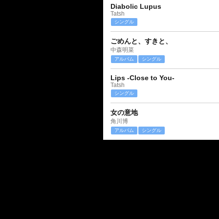
Diabolic Lupus
Tatsh
シングル
ごめんと、すきと、
中森明菜
アルバム
シングル
Lips -Close to You-
Tatsh
シングル
女の意地
角川博
アルバム
シングル