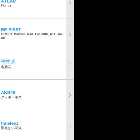
&TEAM
For us
BE:FIRST
BRUCE WAYNE feat. Flo Milli, ATL Jac
ob
平井 大
名残花
AKB48
クッキーキス
timelesz
消えない花火