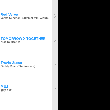
Red Velvet
Velvet Summer - Summer Mini Album
TOMORROW X TOGETHER
Nice to Meet Ya
Travis Japan
On My Road (Stadium ver.)
ME:I
花咲く道