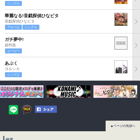
シングル
華麗なる!音戯探偵ひなビタ
音戯探偵ひなビタ
アルバム
シングル
ガチ夢中!
超特急
ムービー
あぶく
ヨルシカ
シングル
▲ページの先頭へ
検索