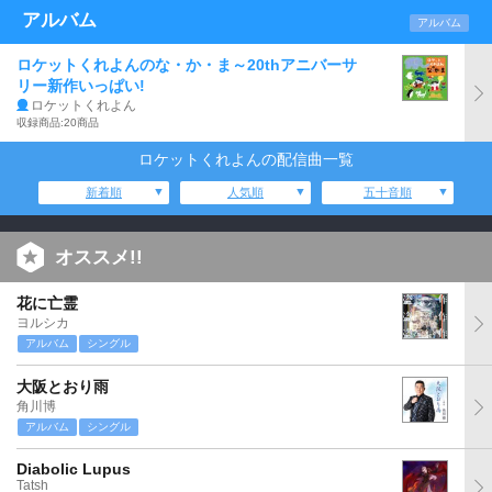
アルバム
アルバム
ロケットくれよんのな・か・ま～20thアニバーサ
リー新作いっぱい!
ロケットくれよん
収録商品:20商品
ロケットくれよんの配信曲一覧
新着順
人気順
五十音順
オススメ!!
花に亡霊
ヨルシカ
アルバム
シングル
大阪とおり雨
角川博
アルバム
シングル
Diabolic Lupus
Tatsh