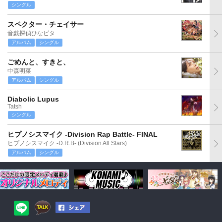
シングル
スペクター・チェイサー
音戯探偵ひなビタ
アルバム
シングル
ごめんと、すきと、
中森明菜
アルバム
シングル
Diabolic Lupus
Tatsh
シングル
ヒプノシスマイク -Division Rap Battle- FINAL
ヒプノシスマイク -D.R.B- (Division All Stars)
アルバム
シングル