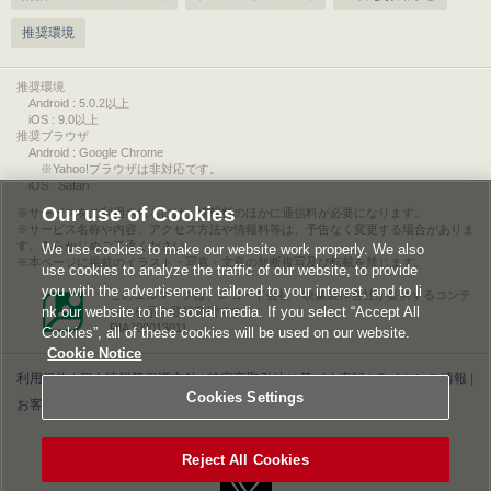
推奨環境
推奨環境
Android : 5.0.2以上
iOS : 9.0以上
推奨ブラウザ
Android : Google Chrome
※Yahoo!ブラウザは非対応です。
iOS : Safari
Our use of Cookies
サービスをご利用されるには、情報料のほかに通信料が必要になります。
サービス名称や内容、アクセス方法や情報料等は、予告なく変更する場合がありま
す。あらかじめご了承ください。
We use cookies to make our website work properly. We also
本ページに掲載のイラスト・写真・文章の無断複写及び転載を禁じます。
use cookies to analyze the traffic of our website, to provide
you with the advertisement tailored to your interest, and to li
このエルマークは、レコード会社・映像製作会社が提供するコンテ
nk our website to the social media. If you select “Accept All
ンツを示す登録商標です。
RIAJ00013011
Cookies”, all of these cookies will be used on our website.
Cookie Notice
利用規約
|
個人情報等保護方針
|
特定商取引法に基づく表記
|
ライセンス情報
|
Cookies Settings
お客様情報の外部送信について
|
Cookies Settings
©2026 Konami Digital Entertainment
Reject All Cookies