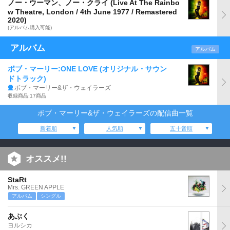
ノー・ウーマン、ノー・クライ (Live At The Rainbo
w Theatre, London / 4th June 1977 / Remastered
2020)
(アルバム購入可能)
アルバム
アルバム
ボブ・マーリー:ONE LOVE (オリジナル・サウン
ドトラック)
ボブ・マーリー&ザ・ウェイラーズ
収録商品:17商品
ボブ・マーリー&ザ・ウェイラーズの配信曲一覧
新着順
人気順
五十音順
オススメ!!
StaRt
Mrs. GREEN APPLE
アルバム
シングル
あぶく
ヨルシカ