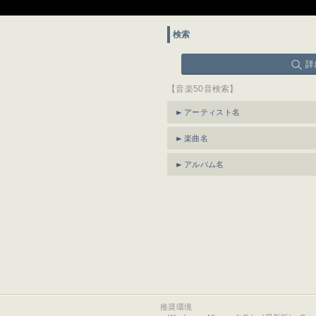
検索
詳
【音楽50音検索】
アーティスト名
楽曲名
アルバム名
推奨環境