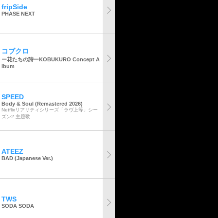
fripSide
PHASE NEXT
コブクロ
ー花たちの詩ーKOBUKURO Concept A
lbum
SPEED
Body & Soul (Remastered 2026)
Netflixリアリティシリーズ「ラヴ上等」シー
ズン2 主題歌
ATEEZ
BAD (Japanese Ver.)
TWS
SODA SODA