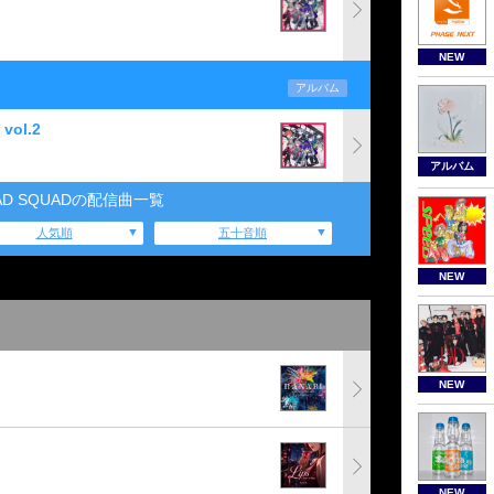
NEW
アルバム
vol.2
アルバム
 BAD SQUADの配信曲一覧
人気順
五十音順
NEW
NEW
NEW