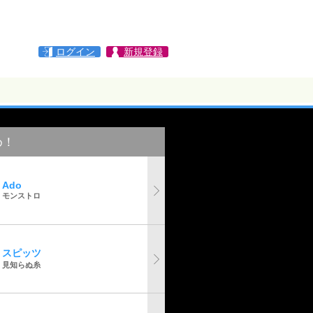
ログイン
新規登録
め！
Ado
モンストロ
スピッツ
見知らぬ糸