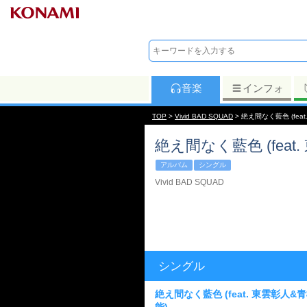
音楽
インフォ
TOP
>
Vivid BAD SQUAD
> 絶え間なく藍色 (fea
絶え間なく藍色 (feat
アルバム
シングル
Vivid BAD SQUAD
シングル
絶え間なく藍色 (feat. 東雲彰人&青