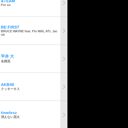
&TEAM
For us
BE:FIRST
BRUCE WAYNE feat. Flo Milli, ATL Jac
ob
平井 大
名残花
AKB48
クッキーキス
timelesz
消えない花火