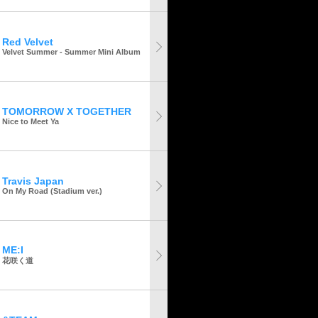
Red Velvet
Velvet Summer - Summer Mini Album
TOMORROW X TOGETHER
Nice to Meet Ya
Travis Japan
On My Road (Stadium ver.)
ME:I
花咲く道