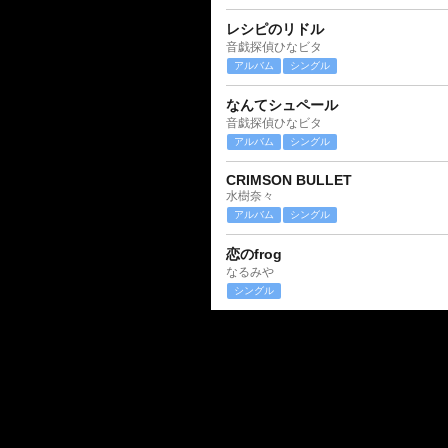
レシピのリドル
音戯探偵ひなビタ
アルバム
シングル
なんてシュペール
音戯探偵ひなビタ
アルバム
シングル
CRIMSON BULLET
水樹奈々
アルバム
シングル
恋のfrog
なるみや
シングル