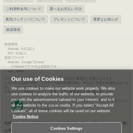
ご利用料金等について
選べるお支払い方法
配信コンテンツについて
プレゼントについて
重要なお知らせ
推奨環境
推奨環境
Android : 5.0.2以上
iOS : 9.0以上
推奨ブラウザ
Android : Google Chrome
※Yahoo!ブラウザは非対応です。
iOS : Safari
Our use of Cookies
サービスをご利用されるには、情報料のほかに通信料が必要になります。
サービス名称や内容、アクセス方法や情報料等は、予告なく変更する場合がありま
す。あらかじめご了承ください。
We use cookies to make our website work properly. We also
本ページに掲載のイラスト・写真・文章の無断複写及び転載を禁じます。
use cookies to analyze the traffic of our website, to provide
you with the advertisement tailored to your interest, and to li
このエルマークは、レコード会社・映像製作会社が提供するコンテ
nk our website to the social media. If you select “Accept All
ンツを示す登録商標です。
RIAJ00013011
Cookies”, all of these cookies will be used on our website.
Cookie Notice
利用規約
|
個人情報等保護方針
|
特定商取引法に基づく表記
|
ライセンス情報
|
Cookies Settings
お客様情報の外部送信について
|
Cookies Settings