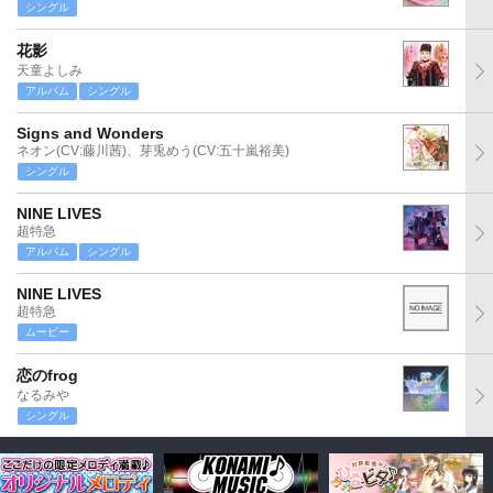
シングル
花影
天童よしみ
アルバム
シングル
Signs and Wonders
ネオン(CV:藤川茜)、芽兎めう(CV:五十嵐裕美)
シングル
NINE LIVES
超特急
アルバム
シングル
NINE LIVES
超特急
ムービー
恋のfrog
なるみや
シングル