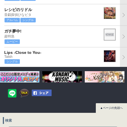
レシピのリドル
音戯探偵ひなビタ
アルバム
シングル
ガチ夢中!
超特急
ムービー
Lips -Close to You-
Tatsh
シングル
▲ページの先頭へ
検索