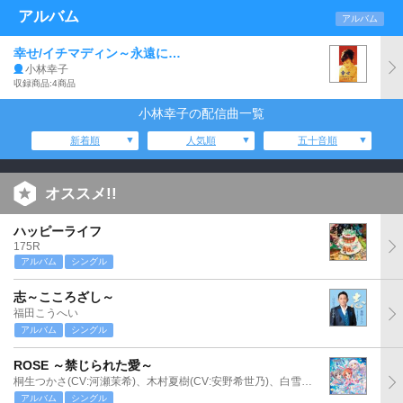
アルバム
アルバム
幸せ/イチマディン～永遠に…
小林幸子
収録商品:4商品
小林幸子の配信曲一覧
新着順
人気順
五十音順
オススメ!!
ハッピーライフ
175R
アルバム
シングル
志～こころざし～
福田こうへい
アルバム
シングル
ROSE ～禁じられた愛～
桐生つかさ(CV:河瀬茉希)、木村夏樹(CV:安野希世乃)、白雪千夜(CV:関口理咲)
アルバム
シングル