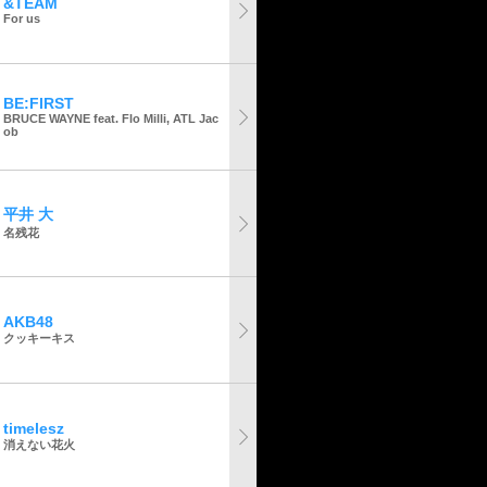
&TEAM
For us
BE:FIRST
BRUCE WAYNE feat. Flo Milli, ATL Jac
ob
平井 大
名残花
AKB48
クッキーキス
timelesz
消えない花火