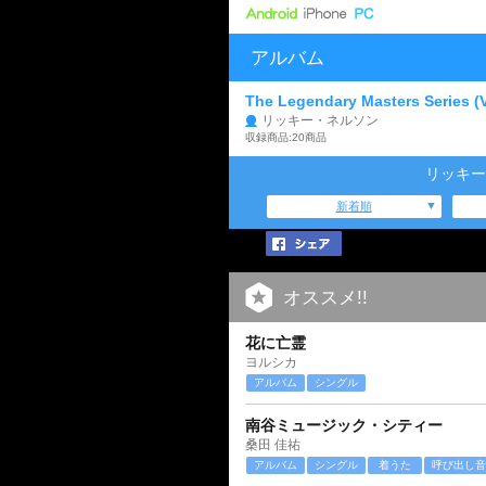
アルバム
The Legendary Masters Series (
リッキー・ネルソン
収録商品:20商品
リッキー
新着順
オススメ!!
花に亡霊
ヨルシカ
アルバム
シングル
南谷ミュージック・シティー
桑田 佳祐
アルバム
シングル
着うた
呼び出し音