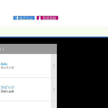
ログイン
新規登録
め！
Ado
モンストロ
スピッツ
見知らぬ糸