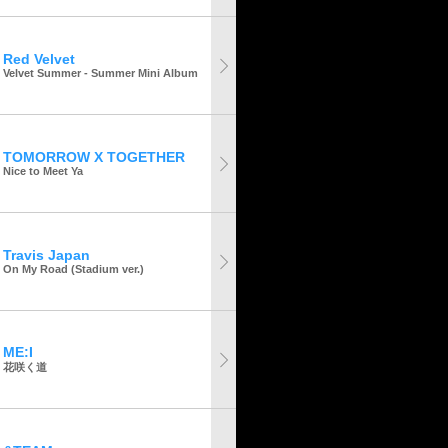
Red Velvet
Velvet Summer - Summer Mini Album
TOMORROW X TOGETHER
Nice to Meet Ya
Travis Japan
On My Road (Stadium ver.)
ME:I
花咲く道