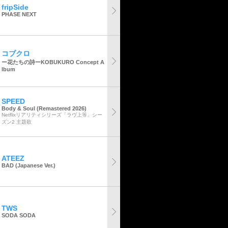
fripSide
PHASE NEXT
コブクロ
ー花たちの詩ーKOBUKURO Concept A
lbum
SPEED
Body & Soul (Remastered 2026)
Netflixリアリティシリーズ「ラヴ上等」シー
ズン2 主題歌
ATEEZ
BAD (Japanese Ver.)
TWS
SODA SODA