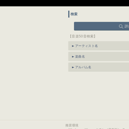
検索
詳
【音楽50音検索】
アーティスト名
楽曲名
アルバム名
推奨環境