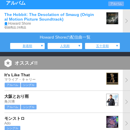
アルバム
アルバム
The Hobbit: The Desolation of Smaug (Origin
al Motion Picture Soundtrack)
Howard Shore
収録商品:28商品
Howard Shoreの配信曲一覧
新着順
人気順
五十音順
オススメ!!
It's Like That
マライア・キャリー
アルバム
シングル
大阪とおり雨
角川博
アルバム
シングル
モンストロ
Ado
シングル