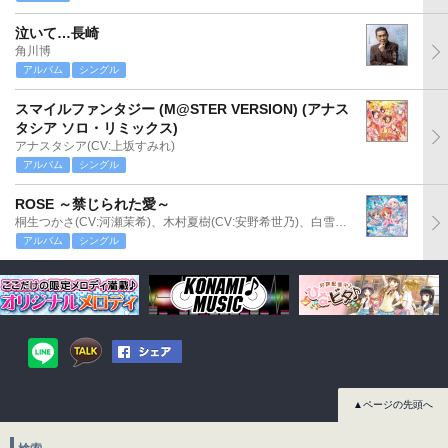
泣いて…長崎
角川博
アルバム
シングル
スマイルファンタジー (M@STER VERSION) (アナス
タシア ソロ・リミックス)
アナスタシア(CV:上坂すみれ)
アルバム
シングル
ROSE ～禁じられた愛～
桐生つかさ(CV:河瀬茉希)、木村夏樹(CV:安野希世乃)、白雪千夜(CV:関口理咲)
アルバム
シングル
▲ページの先頭へ