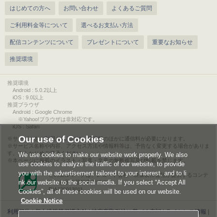
はじめての方へ
お問い合わせ
よくあるご質問
ご利用料金等について
選べるお支払い方法
配信コンテンツについて
プレゼントについて
重要なお知らせ
推奨環境
推奨環境
Android : 5.0.2以上
iOS : 9.0以上
推奨ブラウザ
Android : Google Chrome
※Yahoo!ブラウザは非対応です。
iOS : Safari
Our use of Cookies
サービスをご利用されるには、情報料のほかに通信料が必要になります。
サービス名称や内容、アクセス方法や情報料等は、予告なく変更する場合がありま
す。あらかじめご了承ください。
We use cookies to make our website work properly. We also
本ページに掲載のイラスト・写真・文章の無断複写及び転載を禁じます。
use cookies to analyze the traffic of our website, to provide
you with the advertisement tailored to your interest, and to li
このエルマークは、レコード会社・映像製作会社が提供するコンテ
nk our website to the social media. If you select “Accept All
ンツを示す登録商標です。
RIAJ00013011
Cookies”, all of these cookies will be used on our website.
Cookie Notice
利用規約
|
個人情報等保護方針
|
特定商取引法に基づく表記
|
ライセンス情報
|