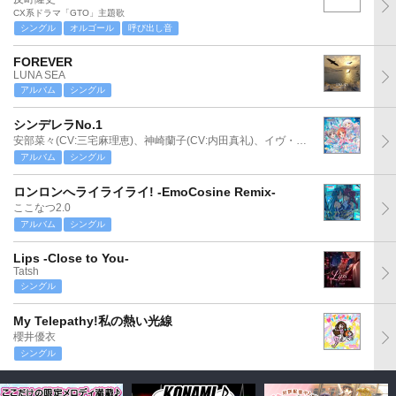
CX系ドラマ「GTO」主題歌
シングル
オルゴール
呼び出し音
FOREVER
LUNA SEA
アルバム
シングル
シンデレラNo.1
安部菜々(CV:三宅麻理恵)、神崎蘭子(CV:内田真礼)、イヴ・サンタクロース(CV:松永あかね)
アルバム
シングル
ロンロンへライライライ! -EmoCosine Remix-
ここなつ2.0
アルバム
シングル
Lips -Close to You-
Tatsh
シングル
My Telepathy!私の熱い光線
櫻井優衣
シングル