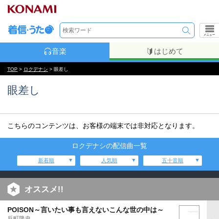
メニュー
音楽
はじめて
TOP
>
ロクデナシ
> 眼差し
眼差し
こちらのコンテンツは、お客様の端末では非対応となります。
ロクデナシの配信曲一覧
新着順
人気順
五十音順
オススメ!!
POISON～言いたい事も言えないこんな世の中は～
反町隆史