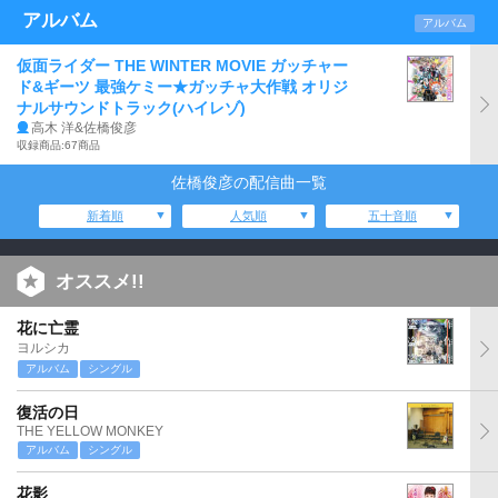
アルバム
アルバム
仮面ライダー THE WINTER MOVIE ガッチャー
ド&ギーツ 最強ケミー★ガッチャ大作戦 オリジ
ナルサウンドトラック(ハイレゾ)
高木 洋&佐橋俊彦
収録商品:67商品
佐橋俊彦の配信曲一覧
新着順
人気順
五十音順
オススメ!!
花に亡霊
ヨルシカ
アルバム
シングル
復活の日
THE YELLOW MONKEY
アルバム
シングル
花影