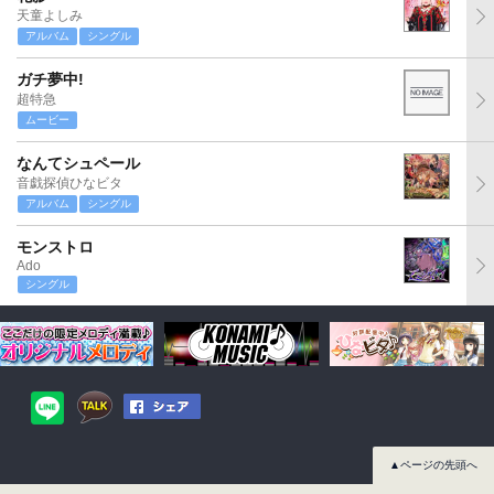
天童よしみ
アルバム
シングル
ガチ夢中!
超特急
ムービー
なんてシュペール
音戯探偵ひなビタ
アルバム
シングル
モンストロ
Ado
シングル
▲ページの先頭へ