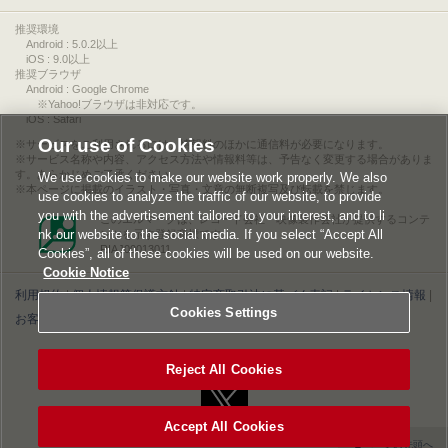
推奨環境
Android : 5.0.2以上
iOS : 9.0以上
推奨ブラウザ
Android : Google Chrome
※Yahoo!ブラウザは非対応です。
iOS : Safari
Our use of Cookies
サービスをご利用されるには、情報料のほかに通信料が必要になります。
サービス名称や内容、アクセス方法や情報料等は、予告なく変更する場合がありま
す。あらかじめご了承ください。
We use cookies to make our website work properly. We also
本ページに掲載のイラスト・写真・文章の無断複写及び転載を禁じます。
use cookies to analyze the traffic of our website, to provide
you with the advertisement tailored to your interest, and to li
このエルマークは、レコード会社・映像製作会社が提供するコンテ
nk our website to the social media. If you select “Accept All
ンツを示す登録商標です。
RIAJ00013011
Cookies”, all of these cookies will be used on our website.
Cookie Notice
利用規約
|
個人情報等保護方針
|
特定商取引法に基づく表記
|
ライセンス情報
|
Cookies Settings
お客様情報の外部送信について
|
Cookies Settings
©2026 Konami Digital Entertainment
Reject All Cookies
Accept All Cookies
▲ページの先頭へ