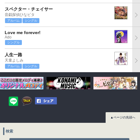
スペクター・チェイサー
音戯探偵ひなビタ
アルバム
シングル
Love me forever!
Ado
シングル
人生一路
天童よしみ
アルバム
シングル
▲ページの先頭へ
検索