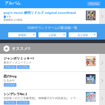
アルバム
アルバム
pop'n music 解明リドルズ original soundtrack
V.A.
収録商品:110商品
KAMサウンドチームの配信曲一覧
新着順
人気順
五十音順
オススメ!!
ジャンボリミッキー!
東京ディズニーランド
アルバム
シングル
恋のfrog
なるみや
シングル
シンデレラNo.1
安部菜々(CV:三宅麻理恵)、神崎蘭子(CV:内田真礼)、イヴ・サンタクロース(CV:松永あかね)
アルバム
シングル