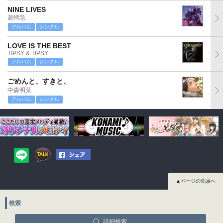
NINE LIVES
超特急
アルバム
シングル
LOVE IS THE BEST
TIPSY & TIPSY
アルバム
シングル
ごめんと、すきと、
中森明菜
アルバム
シングル
▲ページの先頭へ
検索
詳細検索