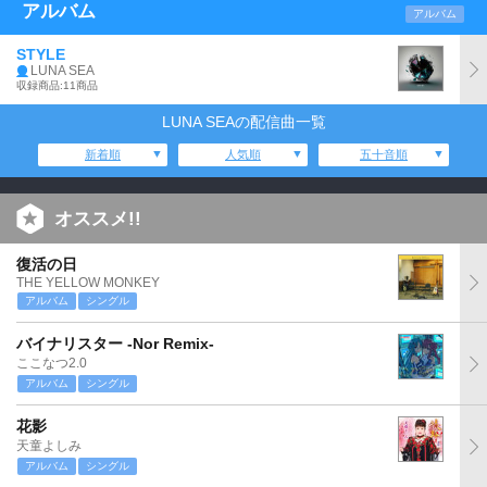
アルバム
アルバム
STYLE
LUNA SEA
収録商品:11商品
LUNA SEAの配信曲一覧
新着順
人気順
五十音順
オススメ!!
復活の日
THE YELLOW MONKEY
アルバム
シングル
バイナリスター -Nor Remix-
ここなつ2.0
アルバム
シングル
花影
天童よしみ
アルバム
シングル