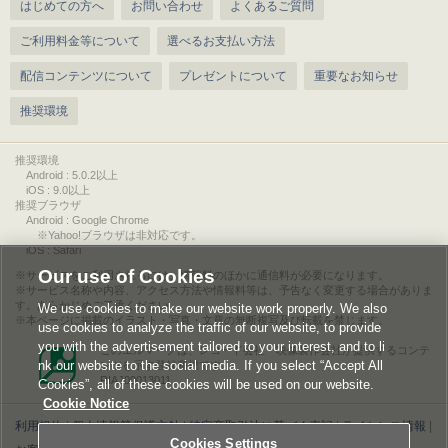
はじめての方へ
お問い合わせ
よくあるご質問
ご利用料金等について
選べるお支払い方法
配信コンテンツについて
プレゼントについて
重要なお知らせ
推奨環境
推奨環境
Android : 5.0.2以上
iOS : 9.0以上
推奨ブラウザ
Android : Google Chrome
※Yahoo!ブラウザは非対応です。
iOS : Safari
Our use of Cookies
サービスをご利用されるには、情報料のほかに通信料が必要になります。
サービス名称や内容、アクセス方法や情報料等は、予告なく変更する場合がありま
す。あらかじめご了承ください。
We use cookies to make our website work properly. We also
本ページに掲載のイラスト・写真・文章の無断複写及び転載を禁じます。
use cookies to analyze the traffic of our website, to provide
you with the advertisement tailored to your interest, and to li
このエルマークは、レコード会社・映像製作会社が提供するコンテ
nk our website to the social media. If you select “Accept All
ンツを示す登録商標です。
RIAJ00013011
Cookies”, all of these cookies will be used on our website.
Cookie Notice
利用規約
|
個人情報等保護方針
|
特定商取引法に基づく表記
|
ライセンス情報
|
Cookies Settings