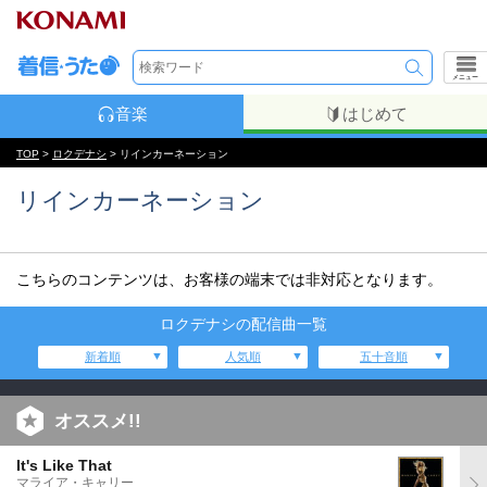
メニュー
音楽
はじめて
TOP
>
ロクデナシ
> リインカーネーション
リインカーネーション
こちらのコンテンツは、お客様の端末では非対応となります。
ロクデナシの配信曲一覧
新着順
人気順
五十音順
オススメ!!
It's Like That
マライア・キャリー