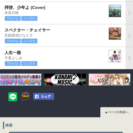
拝啓、少年よ (Cover)
米湊月映
アルバム
シングル
スペクター・チェイサー
音戯探偵ひなビタ
アルバム
シングル
人生一路
天童よしみ
アルバム
シングル
▲ページの先頭へ
検索