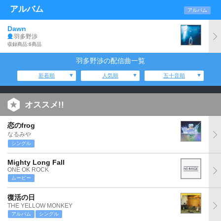
アルバム
アルバム
Dawn
羽多野渉
収録商品:6商品
羽多野渉の配信曲一覧
新着順
人気順
五十音順
オススメ!!
恋のfrog
なるみや
シングル
Mighty Long Fall
ONE OK ROCK
ムービー
復活の日
THE YELLOW MONKEY
アルバム
シングル