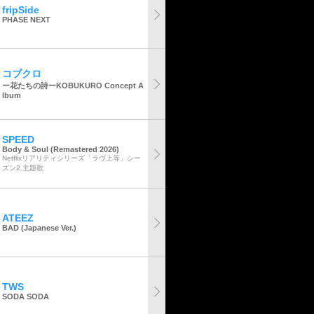
fripSide
PHASE NEXT
コブクロ
ー花たちの詩ーKOBUKURO Concept A
lbum
SPEED
Body & Soul (Remastered 2026)
Netflixリアリティシリーズ「ラヴ上等」シー
ズン2 主題歌
ATEEZ
BAD (Japanese Ver.)
TWS
SODA SODA