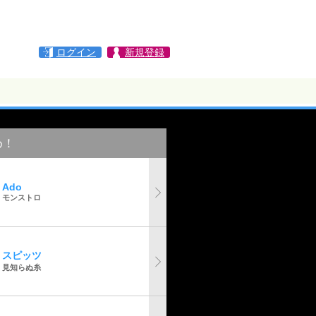
ログイン
新規登録
め！
Ado
モンストロ
スピッツ
見知らぬ糸