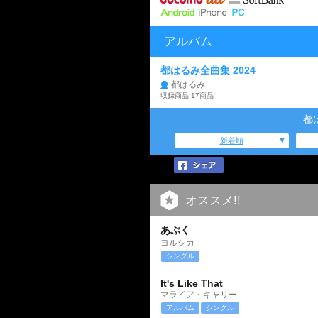
アルバム
都はるみ全曲集 2024
都はるみ
収録商品:17商品
都
新着順
オススメ!!
あぶく
ヨルシカ
シングル
It's Like That
マライア・キャリー
アルバム
シングル