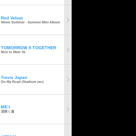
Red Velvet
Velvet Summer - Summer Mini Album
TOMORROW X TOGETHER
Nice to Meet Ya
Travis Japan
On My Road (Stadium ver.)
ME:I
花咲く道