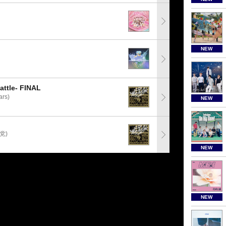
NEW
tle- FINAL
rs)
NEW
党)
NEW
NEW