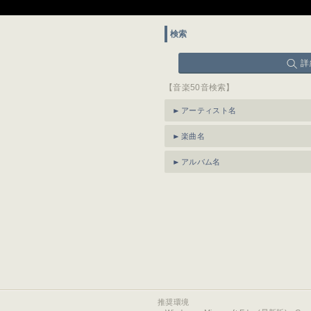
検索
詳
【音楽50音検索】
アーティスト名
楽曲名
アルバム名
推奨環境