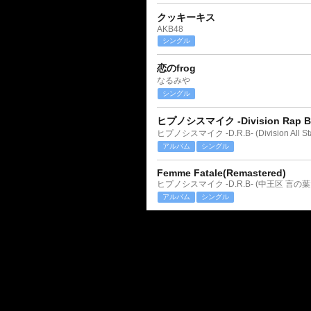
クッキーキス
AKB48
シングル
恋のfrog
なるみや
シングル
ヒプノシスマイク -Division Rap Bat
ヒプノシスマイク -D.R.B- (Division All Sta
アルバム
シングル
Femme Fatale(Remastered)
ヒプノシスマイク -D.R.B- (中王区 言の葉
アルバム
シングル