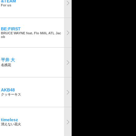
&TEAM
For us
BE:FIRST
BRUCE WAYNE feat. Flo Milli, ATL Jac
ob
平井 大
名残花
AKB48
クッキーキス
timelesz
消えない花火