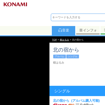
音楽
インフォ
TOP
>
都はるみ
> 北の宿から
北の宿から
アルバム
シングル
都はるみ
シングル
北の宿から
(アルバム購入可能)