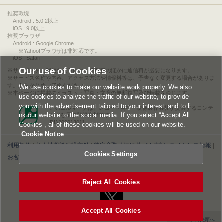
推奨環境
Android : 5.0.2以上
iOS : 9.0以上
推奨ブラウザ
Android : Google Chrome
※Yahoo!ブラウザは非対応です。
iOS : Safari
Our use of Cookies
サービスをご利用されるには、情報料のほかに通信料が必要になります。
サービス名称や内容、アクセス方法や情報料等は、予告なく変更する場合がありま
す。あらかじめご了承ください。
We use cookies to make our website work properly. We also
本ページに掲載のイラスト・写真・文章の無断複写及び転載を禁じます。
use cookies to analyze the traffic of our website, to provide
you with the advertisement tailored to your interest, and to li
このエルマークは、レコード会社・映像製作会社が提供するコンテ
nk our website to the social media. If you select “Accept All
ンツを示す登録商標です。
RIAJ00013011
Cookies”, all of these cookies will be used on our website.
Cookie Notice
利用規約
|
個人情報等保護方針
|
特定商取引法に基づく表記
|
ライセンス情報
|
Cookies Settings
お客様情報の外部送信について
|
Cookies Settings
©2026 Konami Digital Entertainment
Reject All Cookies
Accept All Cookies
▲ページの先頭へ