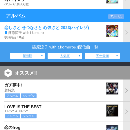
(アルバム購入可能)
アルバム
アルバム
恋しさと せつなさと 心強さと 2023(ハイレゾ)
篠原涼子 with t.komuro
収録商品:4商品
篠原涼子 with t.komuroの配信曲一覧
新着順
人気順
五十音順
オススメ!!
ガチ夢中!
超特急
アルバム
シングル
LOVE IS THE BEST
TIPSY & TIPSY
アルバム
シングル
恋のfrog