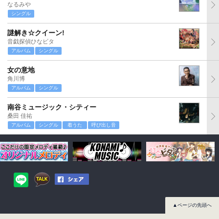
なるみや
シングル
謎解き☆クイーン!
音戯探偵ひなビタ
アルバム
シングル
女の意地
角川博
アルバム
シングル
南谷ミュージック・シティー
桑田 佳祐
アルバム
シングル
着うた
呼び出し音
▲ページの先頭へ