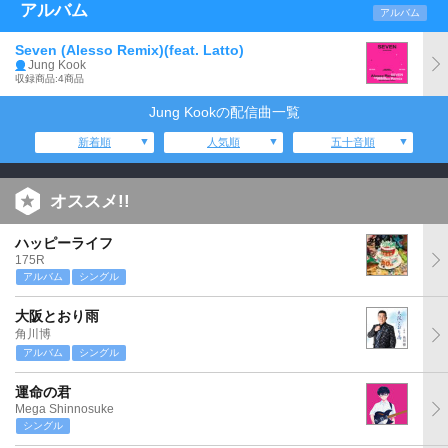
アルバム
アルバム
Seven (Alesso Remix)(feat. Latto)
Jung Kook
収録商品:4商品
Jung Kookの配信曲一覧
新着順
人気順
五十音順
オススメ!!
ハッピーライフ
175R
アルバム
シングル
大阪とおり雨
角川博
アルバム
シングル
運命の君
Mega Shinnosuke
シングル