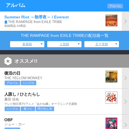
アルバム
アルバム
Summer Riot ～熱帯夜～ / Everest
THE RAMPAGE from EXILE TRIBE
収録商品:10商品
THE RAMPAGE from EXILE TRIBEの配信曲一覧
新着順
人気順
五十音順
オススメ!!
復活の日
THE YELLOW MONKEY
アルバム
シングル
人誑し / ひとたらし
桑田 佳祐
テレビ朝日系TVアニメ『あかね噺』オープニング主題歌
シングル
着うた
呼び出し音
OBF
ジョー・力一