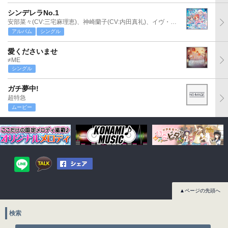
シンデレラNo.1
安部菜々(CV:三宅麻理恵)、神崎蘭子(CV:内田真礼)、イヴ・サンタクロース(CV:松永あかね)
アルバム
シングル
愛くださいませ
≠ME
シングル
ガチ夢中!
超特急
ムービー
▲ページの先頭へ
検索