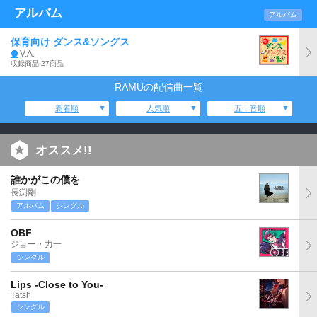
アルバム
アルバム
保育向け ダンス&ソングス
V.A.
収録商品:27商品
RAMUの配信曲一覧
新着順
人気順
五十音順
オススメ!!
誰かがこの僕を
長渕剛
アルバム
シングル
OBF
ジョー・力一
シングル
Lips -Close to You-
Tatsh
シングル