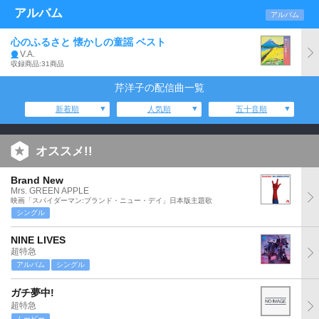
アルバム
アルバム
心のふるさと 懐かしの童謡 ベスト
V.A.
収録商品:31商品
芹洋子の配信曲一覧
新着順
人気順
五十音順
オススメ!!
Brand New
Mrs. GREEN APPLE
映画「スパイダーマン:ブランド・ニュー・デイ」日本版主題歌
シングル
NINE LIVES
超特急
アルバム
シングル
ガチ夢中!
超特急
ムービー