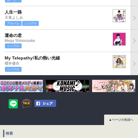
人生一路
天童よしみ
アルバム
シングル
運命の君
Mega Shinnosuke
シングル
My Telepathy!私の熱い光線
櫻井優衣
シングル
▲ページの先頭へ
検索