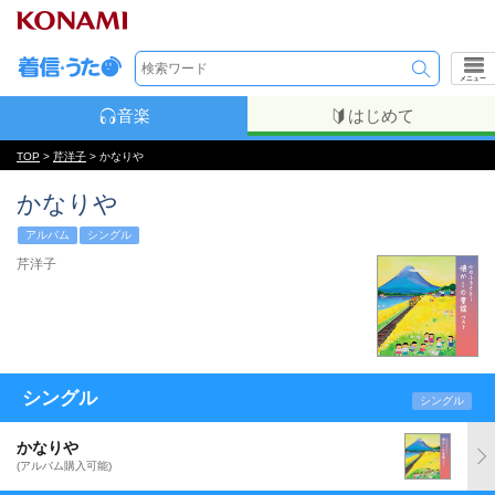
メニュー
音楽
はじめて
TOP
>
芹洋子
> かなりや
かなりや
アルバム
シングル
芹洋子
シングル
シングル
かなりや
(アルバム購入可能)