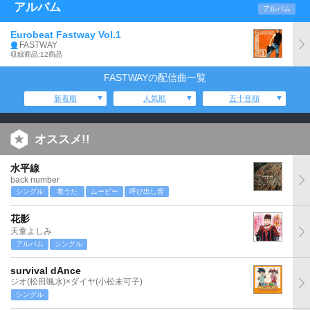
アルバム
アルバム
Eurobeat Fastway Vol.1
FASTWAY
収録商品:12商品
FASTWAYの配信曲一覧
新着順
人気順
五十音順
オススメ!!
水平線
back number
シングル
着うた
ムービー
呼び出し音
花影
天童よしみ
アルバム
シングル
survival dAnce
ジオ(松田颯水)×ダイヤ(小松未可子)
シングル