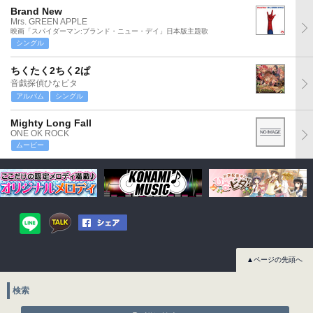
Brand New
Mrs. GREEN APPLE
映画「スパイダーマン:ブランド・ニュー・デイ」日本版主題歌
シングル
ちくたく2ちく2ぱ
音戯探偵ひなビタ
アルバム
シングル
Mighty Long Fall
ONE OK ROCK
ムービー
▲ページの先頭へ
検索