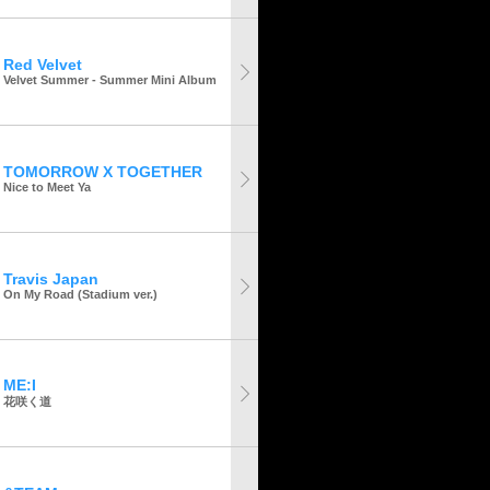
Red Velvet
Velvet Summer - Summer Mini Album
TOMORROW X TOGETHER
Nice to Meet Ya
Travis Japan
On My Road (Stadium ver.)
ME:I
花咲く道