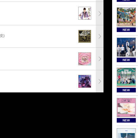
NEW
党)
NEW
NEW
NEW