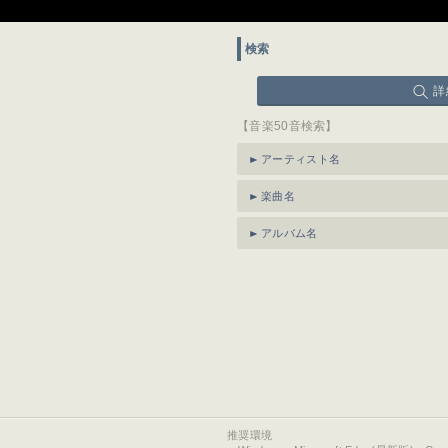
検索
詳
【音楽50音検索】
アーティスト名
楽曲名
アルバム名
推奨環境