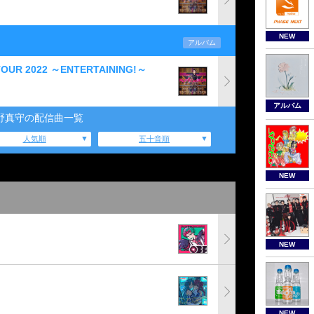
NEW
アルバム
TOUR 2022 ～ENTERTAINING!～
アルバム
野真守の配信曲一覧
人気順
五十音順
NEW
NEW
NEW