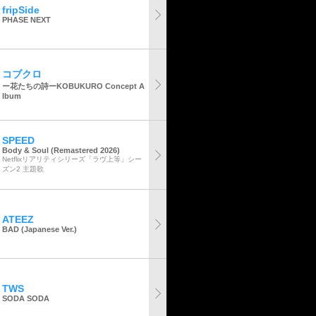
fripSide
PHASE NEXT
コブクロ
ー花たちの詩ーKOBUKURO Concept A
lbum
SPEED
Body & Soul (Remastered 2026)
Netflixリアリティシリーズ「ラヴ上等」シー
ズン2 主題歌
ATEEZ
BAD (Japanese Ver.)
TWS
SODA SODA