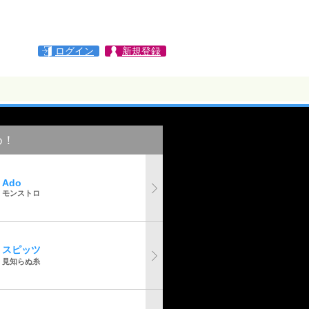
ログイン
新規登録
め！
Ado
モンストロ
スピッツ
見知らぬ糸