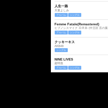
人生一路
天童よしみ
アルバム
シングル
Femme Fatale(Remastered)
ヒプノシスマイク -D.R.B- (中王区 言の葉
アルバム
シングル
クッキーキス
AKB48
シングル
NINE LIVES
超特急
アルバム
シングル