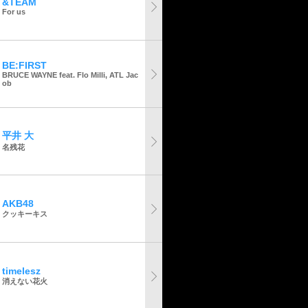
&TEAM
For us
BE:FIRST
BRUCE WAYNE feat. Flo Milli, ATL Jac
ob
平井 大
名残花
AKB48
クッキーキス
timelesz
消えない花火