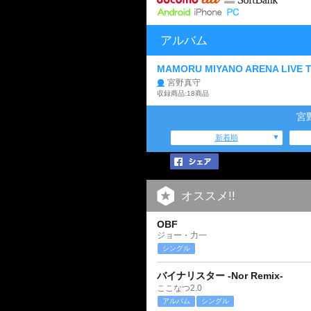
アルバム
MAMORU MIYANO ARENA LIVE 
宮野真守
収録商品:18商品
宮
新着順
オススメ!!
OBF
ジョー・力一
シングル
バイナリスター -Nor Remix-
ここなつ2.0
アルバム
シングル