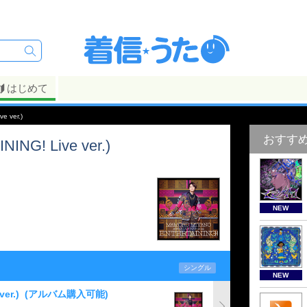
はじめて
 ver.)
おすす
G! Live ver.)
NEW
シングル
NEW
er.)
(アルバム購入可能)