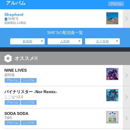
アルバム
アルバム
Shepherd
SHE'S
収録商品:11商品
SHE'Sの配信曲一覧
新着順
人気順
五十音順
オススメ!!
NINE LIVES
超特急
アルバム
シングル
バイナリスター -Nor Remix-
ここなつ2.0
アルバム
シングル
SODA SODA
TWS
アルバム
シングル