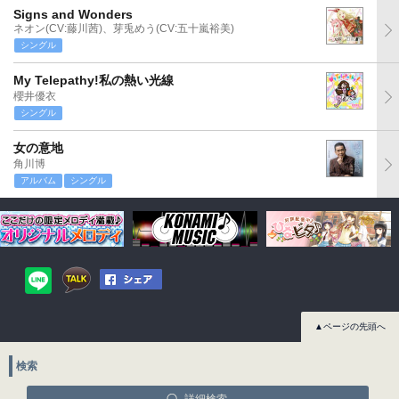
Signs and Wonders
ネオン(CV:藤川茜)、芽兎めう(CV:五十嵐裕美)
シングル
My Telepathy!私の熱い光線
櫻井優衣
シングル
女の意地
角川博
アルバム
シングル
▲ページの先頭へ
検索