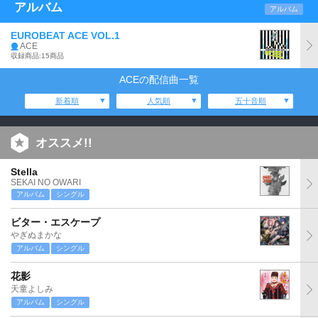
アルバム
アルバム
EUROBEAT ACE VOL.1
ACE
収録商品:15商品
ACEの配信曲一覧
新着順
人気順
五十音順
オススメ!!
Stella
SEKAI NO OWARI
アルバム
シングル
ビター・エスケープ
やぎぬまかな
アルバム
シングル
花影
天童よしみ
アルバム
シングル