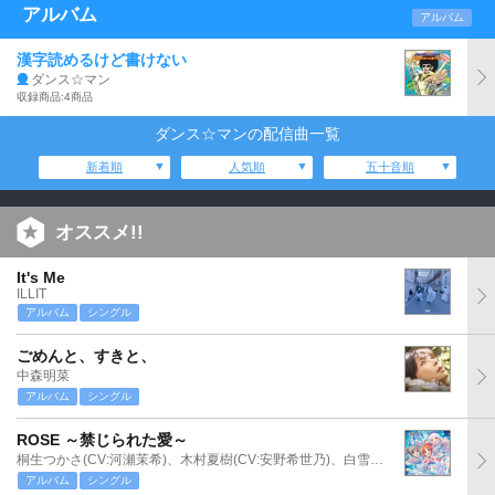
アルバム
アルバム
漢字読めるけど書けない
ダンス☆マン
収録商品:4商品
ダンス☆マンの配信曲一覧
新着順
人気順
五十音順
オススメ!!
It's Me
ILLIT
アルバム
シングル
ごめんと、すきと、
中森明菜
アルバム
シングル
ROSE ～禁じられた愛～
桐生つかさ(CV:河瀬茉希)、木村夏樹(CV:安野希世乃)、白雪千夜(CV:関口理咲)
アルバム
シングル