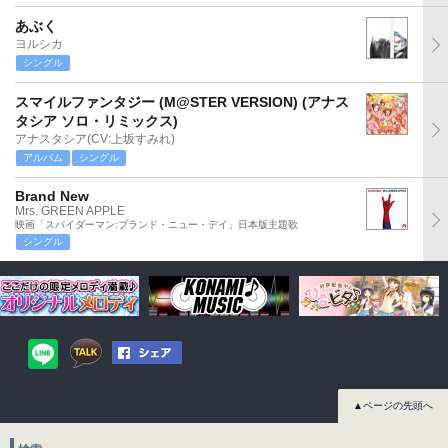
あぶく
ヨルシカ
シングル
スマイルファンタジー (M@STER VERSION) (アナス
タシア ソロ・リミックス)
アナスタシア(CV:上坂すみれ)
アルバム
シングル
Brand New
Mrs. GREEN APPLE
映画「スパイダーマン:ブランド・ニュー・デイ」日本版主題歌
シングル
▲ページの先頭へ