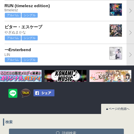
RUN (timelesz edition)
timelesz
アルバム
シングル
ビター・エスケープ
やぎぬまかな
アルバム
シングル
￢Ersterbend
LIN
アルバム
シングル
▲ページの先頭へ
検索
詳細検索