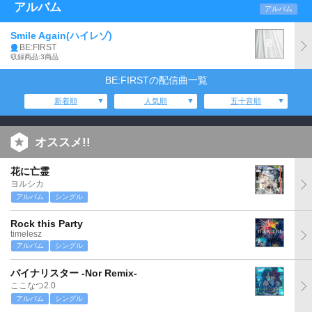
アルバム
アルバム
Smile Again(ハイレゾ)
BE:FIRST
収録商品:3商品
BE:FIRSTの配信曲一覧
新着順
人気順
五十音順
オススメ!!
花に亡霊
ヨルシカ
アルバム
シングル
Rock this Party
timelesz
アルバム
シングル
バイナリスター -Nor Remix-
ここなつ2.0
アルバム
シングル