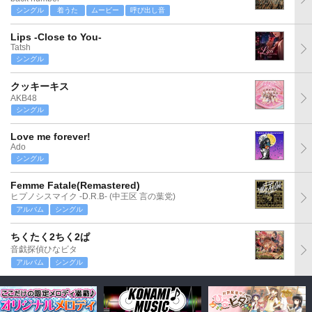
シングル
着うた
ムービー
呼び出し音
Lips -Close to You-
Tatsh
シングル
クッキーキス
AKB48
シングル
Love me forever!
Ado
シングル
Femme Fatale(Remastered)
ヒプノシスマイク -D.R.B- (中王区 言の葉党)
アルバム
シングル
ちくたく2ちく2ぱ
音戯探偵ひなビタ
アルバム
シングル