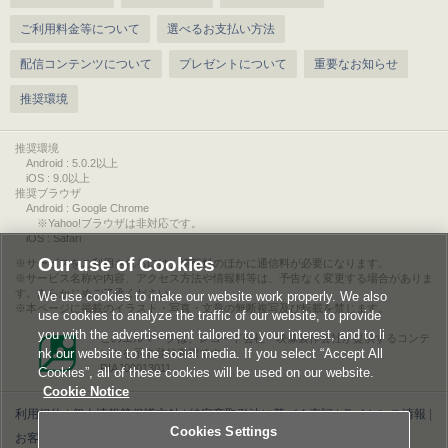
ご利用料金等について
選べるお支払い方法
配信コンテンツについて
プレゼントについて
重要なお知らせ
推奨環境
推奨環境
Android : 5.0.2以上
iOS : 9.0以上
推奨ブラウザ
Android : Google Chrome
※Yahoo!ブラウザは非対応です。
iOS : Safari
Our use of Cookies
サービスをご利用されるには、情報料のほかに通信料が必要になります。
サービス名称や内容、アクセス方法や情報料等は、予告なく変更する場合がありま
す。あらかじめご了承ください。
We use cookies to make our website work properly. We also
本ページに掲載のイラスト・写真・文章の無断複写及び転載を禁じます。
use cookies to analyze the traffic of our website, to provide
you with the advertisement tailored to your interest, and to li
このエルマークは、レコード会社・映像製作会社が提供するコンテ
nk our website to the social media. If you select “Accept All
ンツを示す登録商標です。
RIAJ00013011
Cookies”, all of these cookies will be used on our website.
Cookie Notice
利用規約
|
個人情報等保護方針
|
特定商取引法に基づく表記
|
ライセンス情報
|
Cookies Settings
お客様情報の外部送信について
|
Cookies Settings