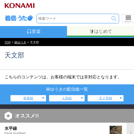
メニュー
音楽
はじめて
TOP
>
林ゆうき
> 天文部
天文部
こちらのコンテンツは、お客様の端末では非対応となります。
林ゆうきの配信曲一覧
新着順
人気順
五十音順
オススメ!!
水平線
back number