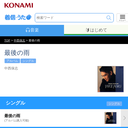
メニュー
音楽
はじめて
TOP
>
中西保志
> 最後の雨
最後の雨
アルバム
シングル
中西保志
シングル
シングル
最後の雨
(アルバム購入可能)