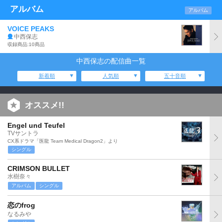
アルバム
アルバム
VOICE PEAKS
中西保志
収録商品:10商品
中西保志の配信曲一覧
新着順
人気順
五十音順
オススメ!!
Engel und Teufel
TVサントラ
CX系ドラマ「医龍 Team Medical Dragon2」より
シングル
CRIMSON BULLET
水樹奈々
アルバム
シングル
恋のfrog
なるみや