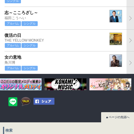
シングル
志～こころざし～
福田こうへい
アルバム
シングル
復活の日
THE YELLOW MONKEY
アルバム
シングル
女の意地
角川博
アルバム
シングル
▲ページの先頭へ
検索